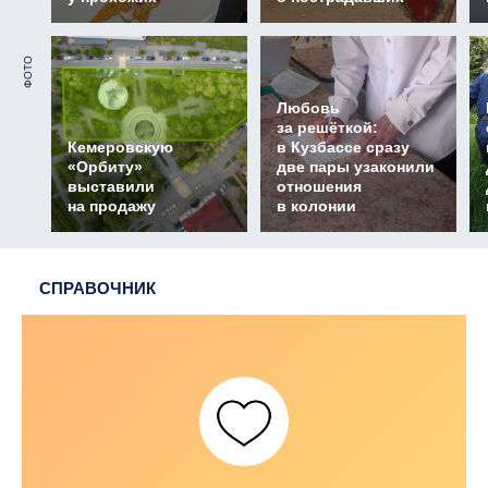
ФОТО
Любовь
за решёткой:
Кемеровскую
в Кузбассе сразу
«Орбиту»
две пары узаконили
выставили
отношения
на продажу
в колонии
СПРАВОЧНИК