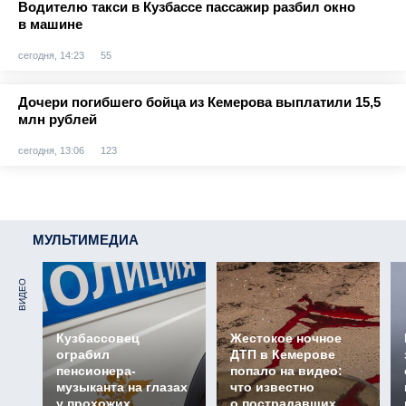
Водителю такси в Кузбассе пассажир разбил окно
в машине
сегодня, 14:23
55
Дочери погибшего бойца из Кемерова выплатили 15,5
млн рублей
сегодня, 13:06
123
МУЛЬТИМЕДИА
ВИДЕО
Кузбассовец
Жестокое ночное
ограбил
ДТП в Кемерове
пенсионера-
попало на видео:
музыканта на глазах
что известно
у прохожих
о пострадавших