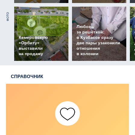
ФОТО
Любовь
за решёткой:
Кемеровскую
в Кузбассе сразу
«Орбиту»
две пары узаконили
выставили
отношения
на продажу
в колонии
СПРАВОЧНИК