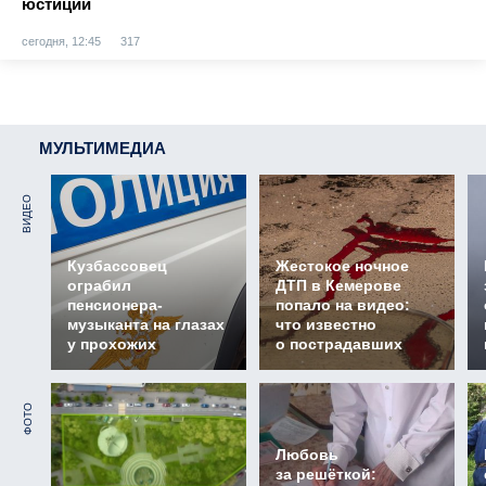
юстиции
сегодня, 12:45
317
МУЛЬТИМЕДИА
ВИДЕО
Кузбассовец
Жестокое ночное
ограбил
ДТП в Кемерове
пенсионера-
попало на видео:
музыканта на глазах
что известно
у прохожих
о пострадавших
ФОТО
Любовь
за решёткой: