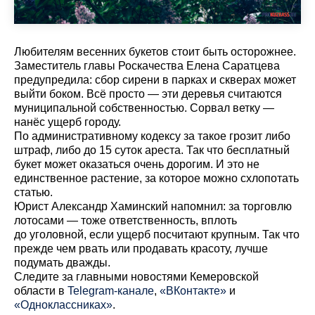
Любителям весенних букетов стоит быть осторожнее.
Заместитель главы Роскачества Елена Саратцева
предупредила: сбор сирени в парках и скверах может
выйти боком. Всё просто — эти деревья считаются
муниципальной собственностью. Сорвал ветку —
нанёс ущерб городу.
По административному кодексу за такое грозит либо
штраф, либо до 15 суток ареста. Так что бесплатный
букет может оказаться очень дорогим. И это не
единственное растение, за которое можно схлопотать
статью.
Юрист Александр Хаминский напомнил: за торговлю
лотосами — тоже ответственность, вплоть
до уголовной, если ущерб посчитают крупным. Так что
прежде чем рвать или продавать красоту, лучше
подумать дважды.
Cледите за главными новостями Кемеровской
области в
Telegram-канале
,
«ВКонтакте»
и
«Одноклассниках»
.