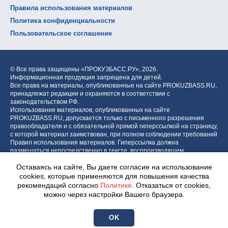
Правила использования материалов
Политика конфиденциальности
Пользовательское соглашение
© Все права защищены «ПРОКУЗБАСС.РУ»,
2026.
Информационная продукция запрещена для детей.
Все права на материалы, опубликованные на сайте PROKUZBASS.RU,
принадлежат редакции и охраняются в соответствии с
законодательством РФ.
Использование материалов, опубликованных на сайте
PROKUZBASS.RU, допускается только с письменного разрешения
правообладателя и с обязательной прямой гиперссылкой на страницу,
с которой материал заимствован, при полном соблюдении требований
Правил использования материалов. Гиперссылка должна
размещаться непосредственно в тексте, воспроизводящем
оригинальный материал PROKUZBASS.RU, до или после цитируемого
Оставаясь на сайте, Вы даете согласие на использование
блока.
cookies, которые применяются для повышения качества
рекомендаций согласно
Политике
. Отказаться от cookies,
можно через настройки Вашего браузера.
Разработка портала:
Центр интернет-проектов «МОЁ!»
OK