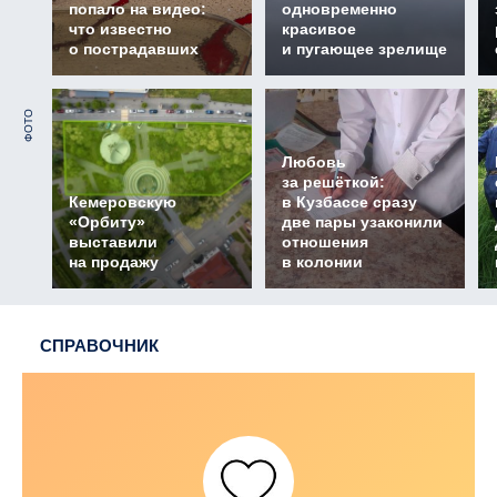
попало на видео:
одновременно
что известно
красивое
о пострадавших
и пугающее зрелище
ФОТО
Любовь
за решёткой:
Кемеровскую
в Кузбассе сразу
«Орбиту»
две пары узаконили
выставили
отношения
на продажу
в колонии
СПРАВОЧНИК