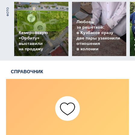
ФОТО
Любовь
за решёткой:
Кемеровскую
в Кузбассе сразу
«Орбиту»
две пары узаконили
выставили
отношения
на продажу
в колонии
СПРАВОЧНИК