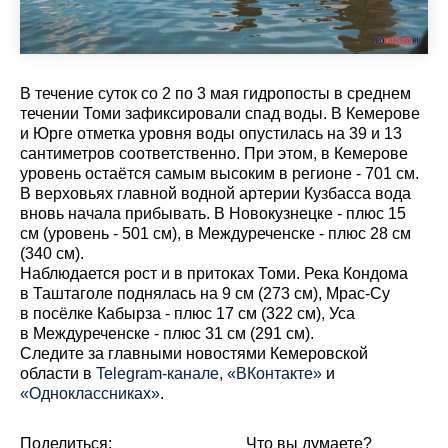
В течение суток со 2 по 3 мая гидропосты в среднем
течении Томи зафиксировали спад воды. В Кемерове
и Юрге отметка уровня воды опустилась на 39 и 13
сантиметров соответственно. При этом, в Кемерове
уровень остаётся самым высоким в регионе - 701 см.
В верховьях главной водной артерии Кузбасса вода
вновь начала прибывать. В Новокузнецке - плюс 15
см (уровень - 501 см), в Междуреченске - плюс 28 см
(340 см).
Наблюдается рост и в притоках Томи. Река Кондома
в Таштаголе поднялась на 9 см (273 см), Мрас-Су
в посёлке Кабырза - плюс 17 см (322 см), Уса
в Междуреченске - плюс 31 см (291 см).
Cледите за главными новостями Кемеровской
области в
Telegram-канале
,
«ВКонтакте»
и
«Одноклассниках»
.
Поделиться:
Что вы думаете?