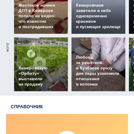
Жестокое ночное
Кемеровчане
ДТП в Кемерове
заметили в небе
попало на видео:
одновременно
что известно
красивое
о пострадавших
и пугающее зрелище
ФОТО
Любовь
за решёткой:
Кемеровскую
в Кузбассе сразу
«Орбиту»
две пары узаконили
выставили
отношения
на продажу
в колонии
СПРАВОЧНИК