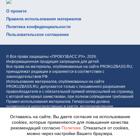
О проекте
Правила использования материалов
Политика конфиденциальности
Пользовательское соглашение
© Все права защищены «ПРОКУЗБАСС.РУ»,
2026.
Информационная продукция запрещена для детей.
Все права на материалы, опубликованные на сайте PROKUZBASS.RU,
принадлежат редакции и охраняются в соответствии с
законодательством РФ.
Использование материалов, опубликованных на сайте
PROKUZBASS.RU, допускается только с письменного разрешения
правообладателя и с обязательной прямой гиперссылкой на страницу,
с которой материал заимствован, при полном соблюдении требований
Правил использования материалов. Гиперссылка должна
размещаться непосредственно в тексте, воспроизводящем
оригинальный материал PROKUZBASS.RU, до или после цитируемого
Оставаясь на сайте, Вы даете согласие на использование
блока.
cookies, которые применяются для повышения качества
рекомендаций согласно
Политике
. Отказаться от cookies,
можно через настройки Вашего браузера.