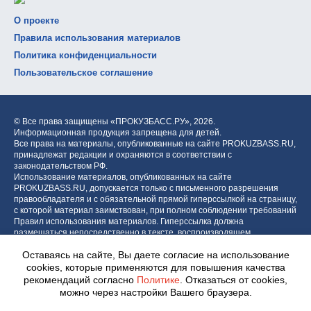
О проекте
Правила использования материалов
Политика конфиденциальности
Пользовательское соглашение
© Все права защищены «ПРОКУЗБАСС.РУ»,
2026.
Информационная продукция запрещена для детей.
Все права на материалы, опубликованные на сайте PROKUZBASS.RU,
принадлежат редакции и охраняются в соответствии с
законодательством РФ.
Использование материалов, опубликованных на сайте
PROKUZBASS.RU, допускается только с письменного разрешения
правообладателя и с обязательной прямой гиперссылкой на страницу,
с которой материал заимствован, при полном соблюдении требований
Правил использования материалов. Гиперссылка должна
размещаться непосредственно в тексте, воспроизводящем
оригинальный материал PROKUZBASS.RU, до или после цитируемого
Оставаясь на сайте, Вы даете согласие на использование
блока.
cookies, которые применяются для повышения качества
рекомендаций согласно
Политике
. Отказаться от cookies,
можно через настройки Вашего браузера.