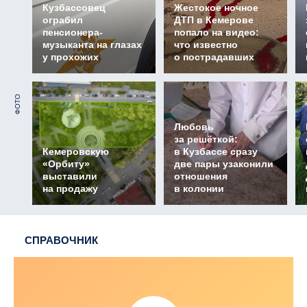
Кузбассовец
Жестокое ночное
ограбил
ДТП в Кемерове
пенсионера-
попало на видео:
музыканта на глазах
что известно
у прохожих
о пострадавших
ФОТО
Любовь
за решёткой:
Кемеровскую
в Кузбассе сразу
«Орбиту»
две пары узаконили
выставили
отношения
на продажу
в колонии
СПРАВОЧНИК