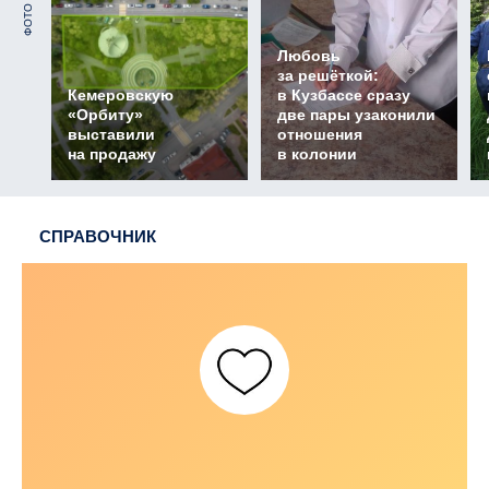
ФОТО
Любовь
за решёткой:
Кемеровскую
в Кузбассе сразу
«Орбиту»
две пары узаконили
выставили
отношения
на продажу
в колонии
СПРАВОЧНИК