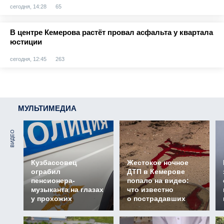
сегодня, 14:28
65
В центре Кемерова растёт провал асфальта у квартала
юстиции
сегодня, 12:45
263
МУЛЬТИМЕДИА
ВИДЕО
Кузбассовец
Жестокое ночное
ограбил
ДТП в Кемерове
пенсионера-
попало на видео:
музыканта на глазах
что известно
у прохожих
о пострадавших