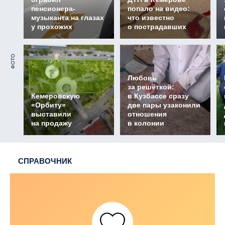
пенсионера-
попало на видео:
музыканта на глазах
что известно
у прохожих
о пострадавших
ФОТО
Любовь
за решёткой:
Кемеровскую
в Кузбассе сразу
«Орбиту»
две пары узаконили
выставили
отношения
на продажу
в колонии
СПРАВОЧНИК