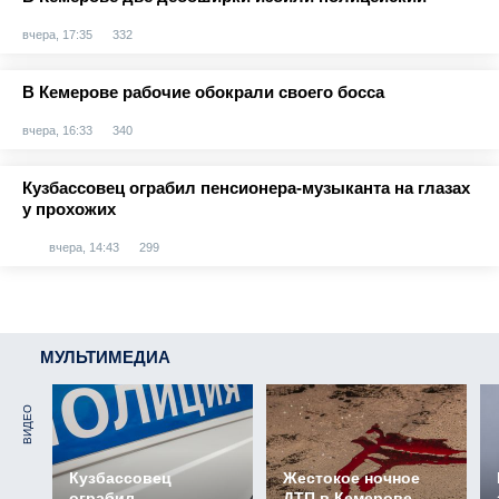
вчера, 17:35
332
В Кемерове рабочие обокрали своего босса
вчера, 16:33
340
Кузбассовец ограбил пенсионера-музыканта на глазах
у прохожих
вчера, 14:43
299
МУЛЬТИМЕДИА
ВИДЕО
Кузбассовец
Жестокое ночное
ограбил
ДТП в Кемерове