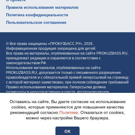
Правила использования материалов
Политика конфиденциальности
Пользовательское соглашение
© Все права защищены «ПРОКУЗБАСС.РУ»,
2026.
Информационная продукция запрещена для детей.
Все права на материалы, опубликованные на сайте PROKUZBASS.RU,
принадлежат редакции и охраняются в соответствии с
законодательством РФ.
Использование материалов, опубликованных на сайте
PROKUZBASS.RU, допускается только с письменного разрешения
правообладателя и с обязательной прямой гиперссылкой на страницу,
с которой материал заимствован, при полном соблюдении требований
Правил использования материалов. Гиперссылка должна
размещаться непосредственно в тексте, воспроизводящем
оригинальный материал PROKUZBASS.RU, до или после цитируемого
Оставаясь на сайте, Вы даете согласие на использование
блока.
cookies, которые применяются для повышения качества
рекомендаций согласно
Политике
. Отказаться от cookies,
можно через настройки Вашего браузера.
Разработка портала:
Центр интернет-проектов «МОЁ!»
OK