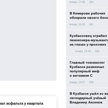
вчера, 17:35
353
В Кемерове рабочие
обокрали своего бос
вчера, 16:33
361
Кузбассовец ограбил
пенсионера-музыкант
на глазах у прохожих
вчера, 14:43
320
Главный токсиколог
Кузбасса развенчал
популярный миф
о витамине С
вчера, 13:57
339
В Кузбассе ушёл из ж
легендарный учёный
Владимир Аксенов
вал асфальта у квартала