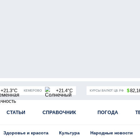
+21.3°C
+21.4°C
$
82,1
КЕМЕРОВО
КУРСЫ ВАЛЮТ ЦБ РФ
чная мобилизация в России
СТАТЬИ
СПРАВОЧНИК
Угольная промышленность Кузба
ПОГОДА
Т
Здоровье и красота
Культура
Народные новости