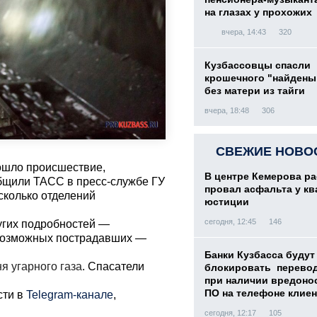
на глазах у прохожих
вчера, 14:43
320
Кузбассовцы спасли
крошечного "найден
без матери из тайги
вчера, 18:48
306
СВЕЖИЕ НОВО
ошло происшествие,
В центре Кемерова ра
общили ТАСС в пресс-службе ГУ
провал асфальта у кв
сколько отделений
юстиции
сегодня, 12:45
146
угих подробностей —
 возможных пострадавших —
Банки Кузбасса будут
я угарного газа
. Спасатели
блокировать перево
при наличии вредоно
ПО на телефоне клиен
сти в
Telegram-канале
,
сегодня, 12:17
105