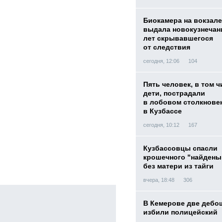
Биокамера на вокзале
выдала новокузнечани
лет скрывавшегося
от следствия
сегодня, 12:06
104
Пять человек, в том ч
дети, пострадали
в лобовом столкнове
в Кузбассе
сегодня, 10:12
167
Кузбассовцы спасли
крошечного "найден
без матери из тайги
вчера, 18:48
306
В Кемерове две дебо
избили полицейский