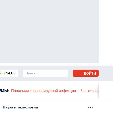
6
€
94,83
ВОЙТИ
сса
ЕМЫ
:
Пандемия коронавирусной инфекции
Частичная мобили
Наука и технологии