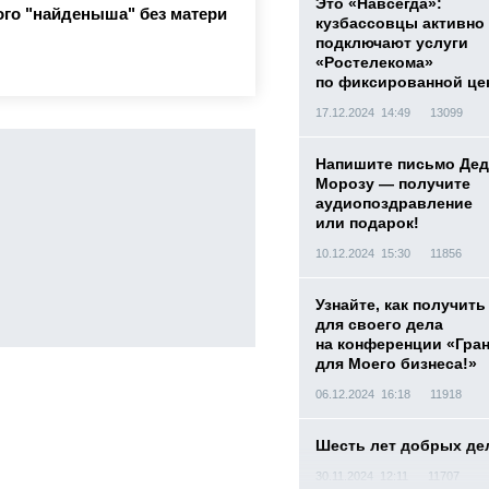
Это «Навсегда»:
го "найденыша" без матери
кузбассовцы активно
подключают услуги
«Ростелекома»
по фиксированной це
17.12.2024 14:49
13099
Напишите письмо Дед
Морозу — получите
аудиопоздравление
или подарок!
10.12.2024 15:30
11856
Узнайте, как получить
для своего дела
на конференции «Гра
для Моего бизнеса!»
06.12.2024 16:18
11918
Шесть лет добрых де
30.11.2024 12:11
11707