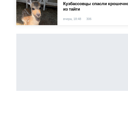
Кузбассовцы спасли крошечно
из тайги
вчера, 18:48
306