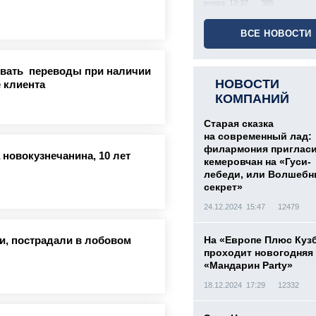
вчера, 12:37
385
ВСЕ НОВОСТИ
овать переводы при наличии
НОВОСТИ
 клиента
КОМПАНИЙ
Старая сказка
на современный лад:
филармония приглас
новокузнечанина, 10 лет
кемеровчан на «Гуси-
лебеди, или Волшеб
секрет»
24.12.2024 15:47
12479
На «Европе Плюс Куз
ти, пострадали в лобовом
проходит новогодняя
«Мандарин Party»
18.12.2024 17:29
12332