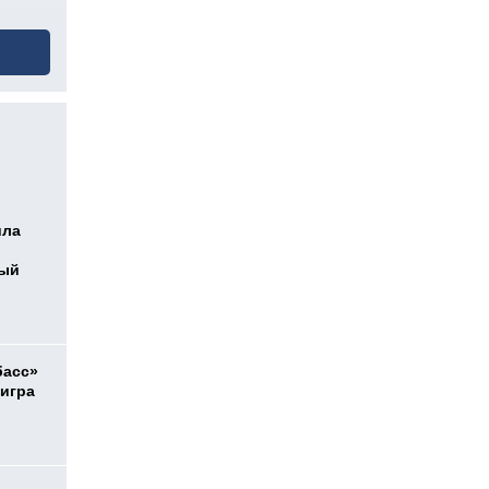
ила
ный
басс»
 игра