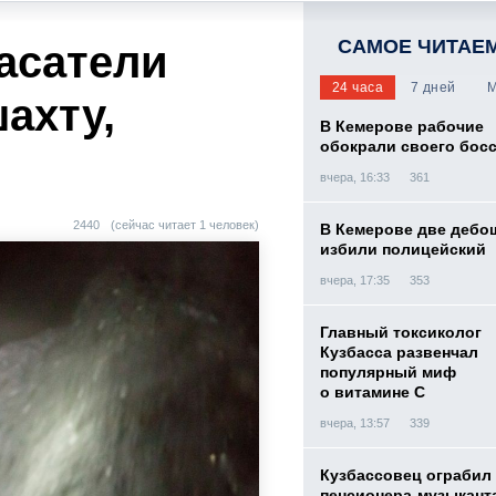
САМОЕ ЧИТАЕ
асатели
24 часа
7 дней
М
ахту,
В Кемерове рабочие
обокрали своего бос
вчера, 16:33
361
2440
(сейчас читает 1 человек)
В Кемерове две дебо
избили полицейский
вчера, 17:35
353
Главный токсиколог
Кузбасса развенчал
популярный миф
о витамине С
вчера, 13:57
339
Кузбассовец ограбил
пенсионера-музыкант