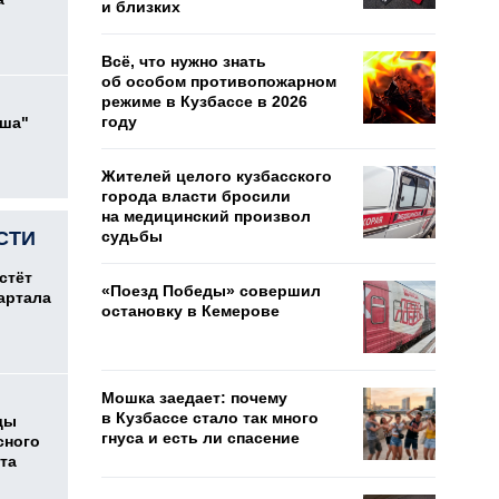
и близких
Всё, что нужно знать
об особом противопожарном
режиме в Кузбассе в 2026
году
ыша"
Жителей целого кузбасского
города власти бросили
на медицинский произвол
СТИ
судьбы
стёт
«Поезд Победы» совершил
артала
остановку в Кемерове
Мошка заедает: почему
в Кузбассе стало так много
ды
гнуса и есть ли спасение
сного
та