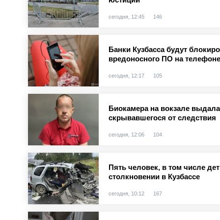
сегодня, 12:45
146
Банки Кузбасса будут блокир
вредоносного ПО на телефоне
сегодня, 12:17
105
Биокамера на вокзале выдала 
скрывавшегося от следствия
сегодня, 12:06
104
Пять человек, в том числе де
столкновении в Кузбассе
сегодня, 10:12
167