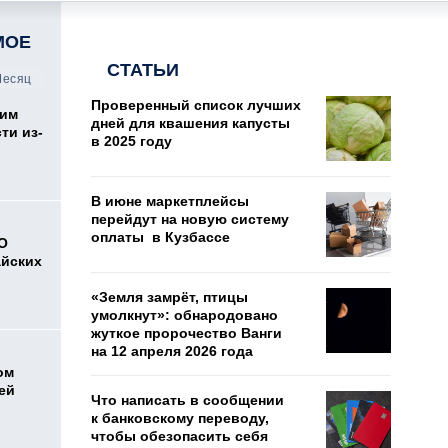
МОЕ
СТАТЬИ
есяц
Проверенный список лучших
жим
дней для квашения капусты
ти из-
в 2025 году
В июне маркетплейсы
перейдут на новую систему
оплаты в Кузбассе
O
айских
«Земля замрёт, птицы
умолкнут»: обнародовано
жуткое пророчество Ванги
на 12 апреля 2026 года
ом
ей
Что написать в сообщении
к банковскому переводу,
чтобы обезопасить себя