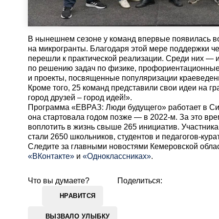
В нынешнем сезоне у команд впервые появилась в
на микрогранты. Благодаря этой мере поддержки ч
перешли к практической реализации. Среди них — 
по решению задач по физике, профориентационные
и проекты, посвященные популяризации краеведен
Кроме того, 25 команд представили свои идеи на г
город друзей – город идей!».
Программа «ЕВРАЗ: Люди будущего» работает в Сиб
она стартовала годом позже — в 2022-м. За это вре
воплотить в жизнь свыше 265 инициатив. Участника
стали 2650 школьников, студентов и педагогов-кура
Cледите за главными новостями Кемеровской обла
«ВКонтакте»
и
«Одноклассниках»
.
Что вы думаете?
Поделиться:
НРАВИТСЯ
ВЫЗВАЛО УЛЫБКУ