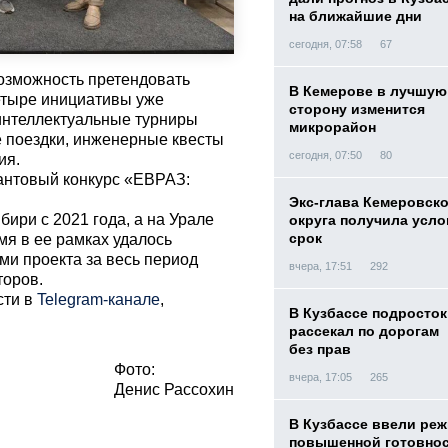
на ближайшие дни
сегодня, 07:58
67
озможность претендовать
В Кемерове в лучшую
етыре инициативы уже
сторону изменится
интеллектуальные турниры
микрорайон
 поездки, инженерные квесты
сегодня, 07:50
80
ия.
рантовый конкурс «ЕВРАЗ:
Экс-глава Кемеровск
ири с 2021 года, а на Урале
округа получила усл
срок
мя в ее рамках удалось
ми проекта за весь период
вчера, 17:51
292
торов.
сти в
Telegram-канале
,
В Кузбассе подросток
рассекал по дорогам
без прав
Фото:
вчера, 17:05
265
Денис Рассохин
В Кузбассе ввели ре
повышенной готовнос