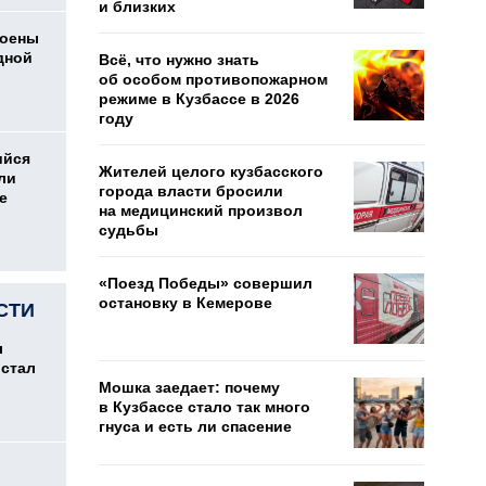
и близких
коены
дной
Всё, что нужно знать
об особом противопожарном
режиме в Кузбассе в 2026
году
ийся
Жителей целого кузбасского
ли
города власти бросили
е
на медицинский произвол
судьбы
«Поезд Победы» совершил
остановку в Кемерове
СТИ
л
 стал
Мошка заедает: почему
в Кузбассе стало так много
гнуса и есть ли спасение