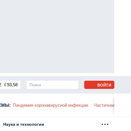
2
€
93,58
ВОЙТИ
сса
ЕМЫ
:
Пандемия коронавирусной инфекции
Частичная мобили
Наука и технологии