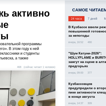
САМОЕ ЧИТАЕ
жь активно
24 часа
7 дней
М
ые
В Кузбассе ввели ре
повышенной готовнос
ты
за непогоды
вчера, 16:52
480
азовательной программы
о». В этом году к ней
еклассники и студенты
"Шум Катуни-2026":
HOLLYFLAME и BURIT
ьевска, а также
зажгут на сцене в алт
предгорьях
468
(сейчас читает 1 человек)
вчера, 09:00
377
Кузбассовцев
предупредили о втор
пике активности клещ
в конце августа
вчера, 14:37
309