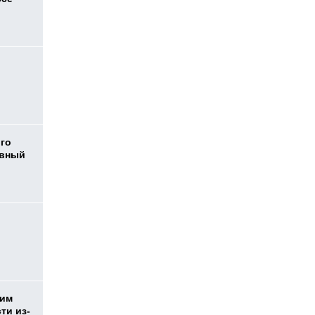
ого
овный
жим
ти из-