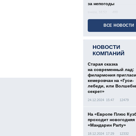
за непогоды
вчера, 16:52
480
ВСЕ НОВОСТИ
НОВОСТИ
КОМПАНИЙ
Старая сказка
на современный лад:
филармония приглас
кемеровчан на «Гуси-
лебеди, или Волшеб
секрет»
24.12.2024 15:47
12479
На «Европе Плюс Куз
проходит новогодняя
«Мандарин Party»
18.12.2024 17:29
12332