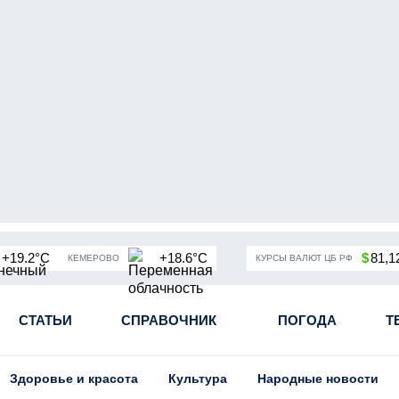
+19.2°C
+18.6°C
$
81,1
КЕМЕРОВО
КУРСЫ ВАЛЮТ ЦБ РФ
чная мобилизация в России
СТАТЬИ
СПРАВОЧНИК
Угольная промышленность Кузба
ПОГОДА
Т
Здоровье и красота
Культура
Народные новости