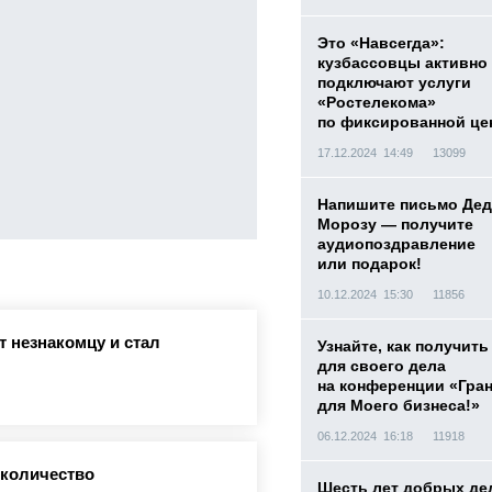
Это «Навсегда»:
кузбассовцы активно
подключают услуги
«Ростелекома»
по фиксированной це
17.12.2024 14:49
13099
Напишите письмо Дед
Морозу — получите
аудиопоздравление
или подарок!
10.12.2024 15:30
11856
 незнакомцу и стал
Узнайте, как получить
для своего дела
на конференции «Гра
для Моего бизнеса!»
06.12.2024 16:18
11918
 количество
Шесть лет добрых де