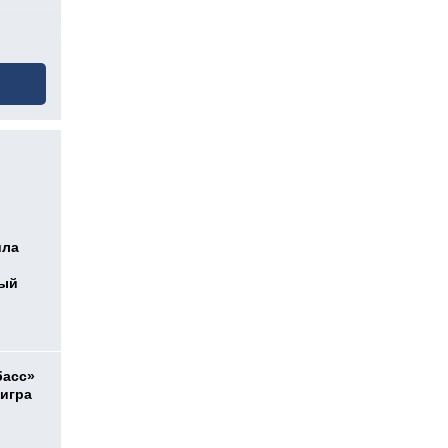
ила
ный
басс»
 игра