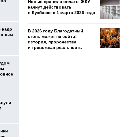
тво
Новые правила оплаты ЖКУ
начнут действовать
в Кузбассе с 1 марта 2026 года
е надо
В 2026 году Благодатный
ссовым
огонь может не сойти:
история, пророчества
и тревожная реальность
удом
ом
ловное
хнули
ом
тики
ссе