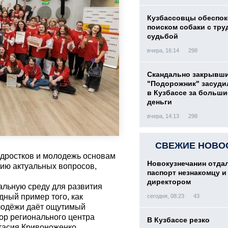
Кузбассовцы обеспо
поиском собаки с тру
судьбой
вчера, 16:14
298
Скандально закрывш
"Подорожник" засуди
в Кузбассе за больши
деньги
вчера, 14:13
298
СВЕЖИЕ НОВО
одростков и молодежь основам
Новокузнечанин отда
нию актуальных вопросов,
паспорт незнакомцу и
директором
альную среду для развития
дный пример того, как
сегодня, 08:23
43
олодёжи даёт ощутимый
тор регионального центра
В Кузбассе резко
асия Кривоноженко.