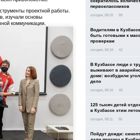
сократилось количес
первоклассников
струменты проектной работы.
сегодня, 08:20
88
в, изучали основы
вной коммуникации.
Водителям в Кузбасс
быть готовыми к ма
проверкам
сегодня, 08:18
42
В Кузбассе люди с тр
выживают в аварийн
доме: возбудили уго
дело
сегодня, 08:16
46
125 тысяч детей отдо
в Кузбассе этим лет
сегодня, 08:11
50
Пойдут дожди: синоп
дали прогноз в Кузба