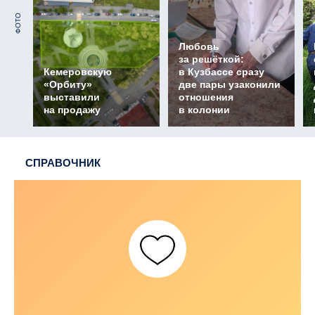
ФОТО
Любовь
за решёткой:
Кемеровскую
в Кузбассе сразу
«Орбиту»
две пары узаконили
выставили
отношения
на продажу
в колонии
СПРАВОЧНИК