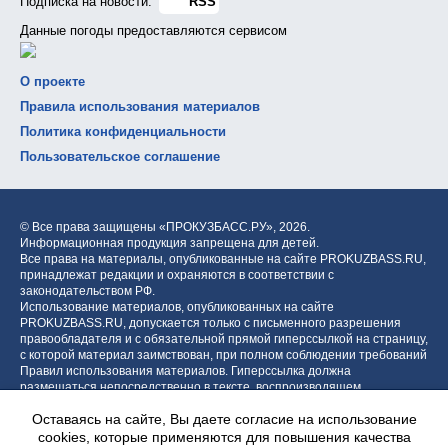
Подписка на новости:
RSS
Данные погоды предоставляются сервисом
О проекте
Правила использования материалов
Политика конфиденциальности
Пользовательское соглашение
© Все права защищены «ПРОКУЗБАСС.РУ»,
2026.
Информационная продукция запрещена для детей.
Все права на материалы, опубликованные на сайте PROKUZBASS.RU,
принадлежат редакции и охраняются в соответствии с
законодательством РФ.
Использование материалов, опубликованных на сайте
PROKUZBASS.RU, допускается только с письменного разрешения
правообладателя и с обязательной прямой гиперссылкой на страницу,
с которой материал заимствован, при полном соблюдении требований
Правил использования материалов. Гиперссылка должна
размещаться непосредственно в тексте, воспроизводящем
оригинальный материал PROKUZBASS.RU, до или после цитируемого
Оставаясь на сайте, Вы даете согласие на использование
блока.
cookies, которые применяются для повышения качества