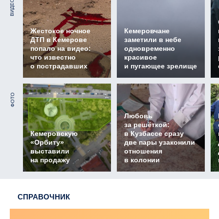
ВИДЕО
Жестокое ночное
Кемеровчане
ДТП в Кемерове
заметили в небе
попало на видео:
одновременно
что известно
красивое
о пострадавших
и пугающее зрелище
ФОТО
Любовь
за решёткой:
Кемеровскую
в Кузбассе сразу
«Орбиту»
две пары узаконили
выставили
отношения
на продажу
в колонии
СПРАВОЧНИК