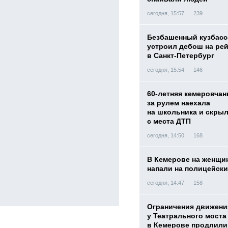
сегодня, 15:57
239
Безбашенный кузбас
устроил дебош на ре
в Санкт-Петербург
сегодня, 15:54
146
60-летняя кемеровчан
за рулем наехала
на школьника и скры
с места ДТП
сегодня, 14:50
168
В Кемерове на женщи
напали на полицейск
сегодня, 14:47
158
Ограничения движени
у Театрального моста
в Кемерове продлили