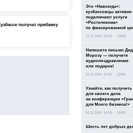
Это «Навсегда»:
кузбассовцы активно
подключают услуги
«Ростелекома»
Кузбассе получат прибавку
по фиксированной це
17.12.2024 14:49
13099
Напишите письмо Дед
Морозу — получите
аудиопоздравление
или подарок!
10.12.2024 15:30
11856
Узнайте, как получить
для своего дела
на конференции «Гра
для Моего бизнеса!»
06.12.2024 16:18
11918
Шесть лет добрых де