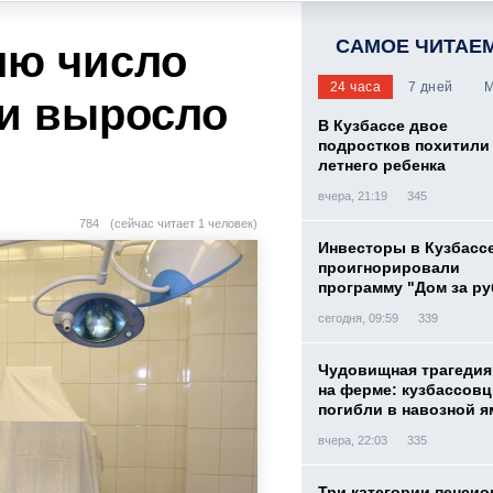
САМОЕ ЧИТАЕ
лю число
24 часа
7 дней
М
и выросло
В Кузбассе двое
подростков похитили 
летнего ребенка
вчера, 21:19
345
784
(сейчас читает 1 человек)
Инвесторы в Кузбасс
проигнорировали
программу "Дом за р
сегодня, 09:59
339
Чудовищная трагедия
на ферме: кузбассов
погибли в навозной я
вчера, 22:03
335
Три категории пенси