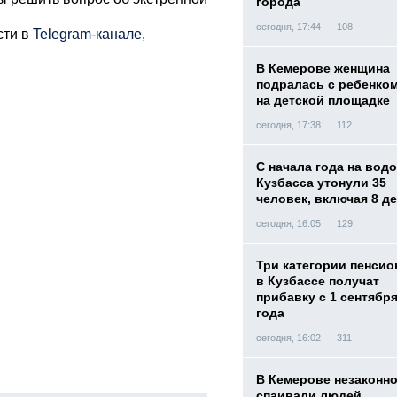
города
сегодня, 17:44
108
сти в
Telegram-канале
,
В Кемерове женщина
подралась с ребенко
на детской площадке
сегодня, 17:38
112
С начала года на вод
Кузбасса утонули 35
человек, включая 8 д
сегодня, 16:05
129
Три категории пенси
в Кузбассе получат
прибавку с 1 сентября
года
сегодня, 16:02
311
В Кемерове незаконн
спаивали людей