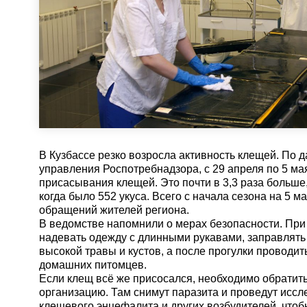
В Кузбассе резко возросла активность клещей. По 
управления Роспотребнадзора, с 29 апреля по 5 м
присасывания клещей. Это почти в 3,3 раза больше
когда было 552 укуса. Всего с начала сезона на 5 
обращений жителей региона.
В ведомстве напомнили о мерах безопасности. При
надевать одежду с длинными рукавами, заправлять 
высокой травы и кустов, а после прогулки проводи
домашних питомцев.
Если клещ всё же присосался, необходимо обратит
организацию. Там снимут паразита и проведут иссл
клещевого энцефалита и других возбудителей, чтоб