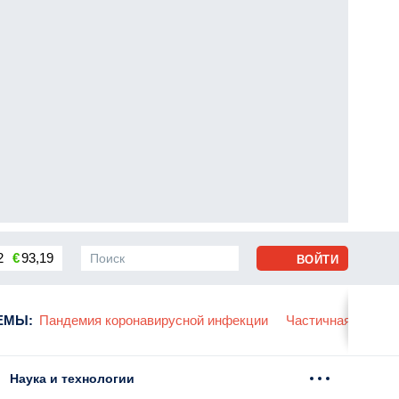
2
€
93,19
ВОЙТИ
сса
ЕМЫ
:
Пандемия коронавирусной инфекции
Частичная мобили
Наука и технологии