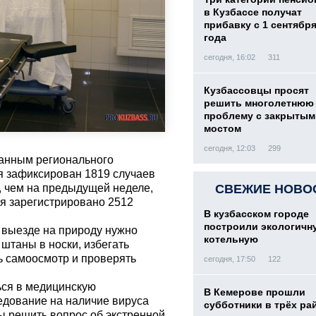
в Кузбассе получат
прибавку с 1 сентября
года
сегодня, 16:02
311
Кузбассовцы просят
решить многолетнюю
проблему с закрытым
мостом
сегодня, 12:03
299
данным регионального
ая зафиксирован 1819 случаев
, чем на предыдущей неделе,
СВЕЖИЕ НОВО
мая зарегистрировано 2512
В кузбасском городе
построили экологичн
 выезде на природу нужно
котельную
штаны в носки, избегать
ть самоосмотр и проверять
сегодня, 17:50
122
ься в медицинскую
В Кемерове прошли
едование на наличие вируса
субботники в трёх ра
ы решить вопрос об экстренной