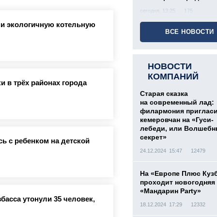
сегодня, 13:25
175
ли экологичную котельную
ВСЕ НОВОСТИ
НОВОСТИ
КОМПАНИЙ
и в трёх районах города
Старая сказка
на современный лад:
филармония приглас
кемеровчан на «Гуси-
лебеди, или Волшеб
секрет»
ь с ребенком на детской
24.12.2024 15:47
12479
На «Европе Плюс Куз
проходит новогодняя
«Мандарин Party»
басса утонули 35 человек,
18.12.2024 17:29
12332