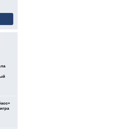
ила
ный
басс»
 игра