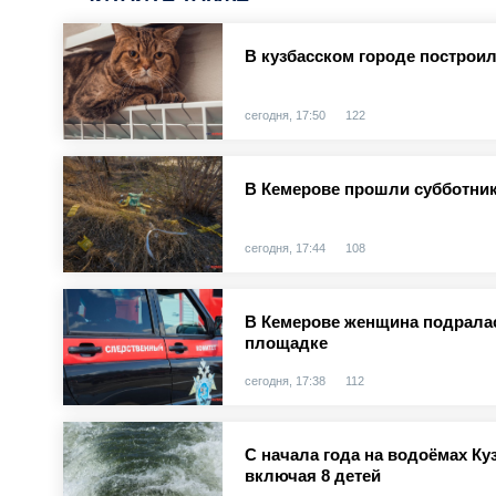
В кузбасском городе построи
сегодня, 17:50
122
В Кемерове прошли субботник
сегодня, 17:44
108
В Кемерове женщина подралас
площадке
сегодня, 17:38
112
С начала года на водоёмах Куз
включая 8 детей