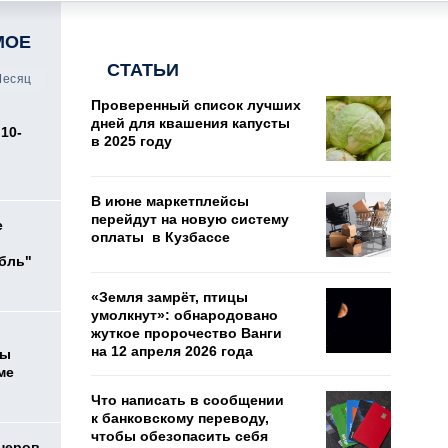
МОЕ
СТАТЬИ
есяц
Проверенный список лучших
дней для квашения капусты
10-
в 2025 году
В июне маркетплейсы
перейдут на новую систему
е
оплаты в Кузбассе
убль"
«Земля замрёт, птицы
умолкнут»: обнародовано
жуткое пророчество Ванги
на 12 апреля 2026 года
цы
ме
Что написать в сообщении
к банковскому переводу,
чтобы обезопасить себя
онеров