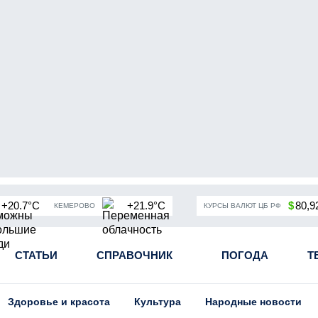
+20.7°C
+21.9°C
$
80,9
КЕМЕРОВО
КУРСЫ ВАЛЮТ ЦБ РФ
чная мобилизация в России
СТАТЬИ
СПРАВОЧНИК
Угольная промышленность Кузба
ПОГОДА
Т
Здоровье и красота
Культура
Народные новости