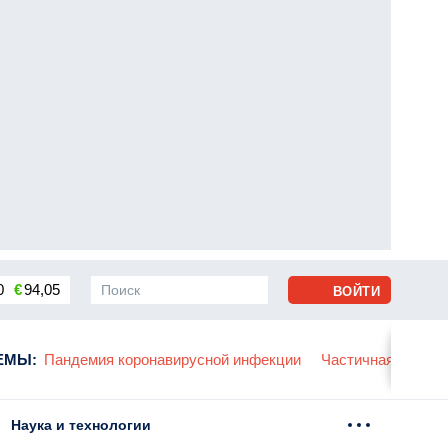
0
€
94,05
ВОЙТИ
сса
ЕМЫ
:
Пандемия коронавирусной инфекции
Частичная мобили
Наука и технологии