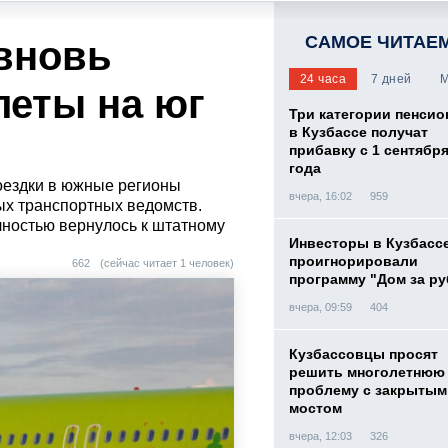
САМОЕ ЧИТАЕ
вновь
24 часа
7 дней
М
леты на юг
Три категории пенси
в Кузбассе получат
прибавку с 1 сентября
года
оездки в южные регионы
вчера, 16:02
959
ых транспортных ведомств.
лностью вернулось к штатному
Инвесторы в Кузбасс
проигнорировали
662
(сейчас читает 1 человек)
программу "Дом за р
вчера, 09:59
404
Кузбассовцы просят
решить многолетнюю
проблему с закрытым
мостом
вчера, 12:03
326