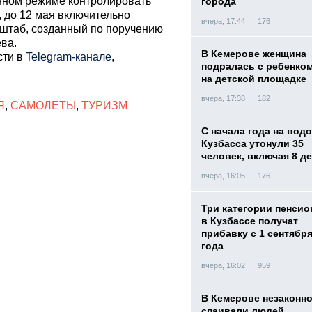
нном режиме контролировать
города
, до 12 мая включительно
вчера, 17:44
176
штаб, созданный по поручению
ва.
В Кемерове женщина
сти в
Telegram-канале
,
подралась с ребенко
на детской площадке
вчера, 17:38
182
Я
,
САМОЛЕТЫ
,
ТУРИЗМ
С начала года на вод
Кузбасса утонули 35
человек, включая 8 д
вчера, 16:05
176
Три категории пенси
в Кузбассе получат
прибавку с 1 сентября
года
вчера, 16:02
959
В Кемерове незаконн
спаивали людей