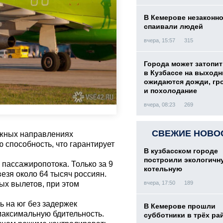
В Кемерове незаконн
спаивали людей
вчера, 15:57
315
Города может затопит
в Кузбассе на выход
ожидаются дожди, гр
и похолодание
вчера, 08:23
269
СВЕЖИЕ НОВО
южных направлениях
 способность, что гарантирует
В кузбасском городе
построили экологичн
 пассажиропотока. Только за 9
котельную
езя около 64 тысяч россиян.
ых вылетов, при этом
вчера, 17:50
189
ь на юг без задержек
В Кемерове прошли
максимальную бдительность.
субботники в трёх ра