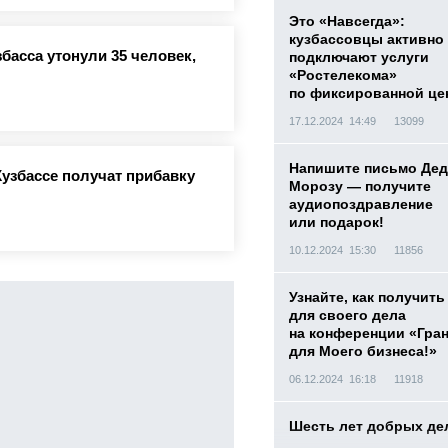
Это «Навсегда»:
кузбассовцы активно
басса утонули 35 человек,
подключают услуги
«Ростелекома»
по фиксированной це
17.12.2024 14:49
13099
Напишите письмо Дед
Кузбассе получат прибавку
Морозу — получите
аудиопоздравление
или подарок!
10.12.2024 15:30
11856
Узнайте, как получить
для своего дела
на конференции «Гра
для Моего бизнеса!»
06.12.2024 16:18
11918
Шесть лет добрых де