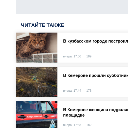
ЧИТАЙТЕ ТАКЖЕ
В кузбасском городе построи
вчера, 17:50
189
В Кемерове прошли субботник
вчера, 17:44
176
В Кемерове женщина подралас
площадке
вчера, 17:38
182