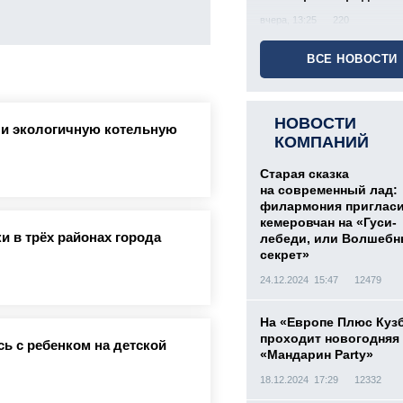
вчера, 13:25
220
ВСЕ НОВОСТИ
НОВОСТИ
ли экологичную котельную
КОМПАНИЙ
Старая сказка
на современный лад:
филармония приглас
кемеровчан на «Гуси-
и в трёх районах города
лебеди, или Волшеб
секрет»
24.12.2024 15:47
12479
На «Европе Плюс Куз
проходит новогодняя
ь с ребенком на детской
«Мандарин Party»
18.12.2024 17:29
12332