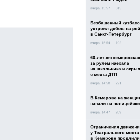
вчера, 15:57
315
Безбашенный кузбас
устроил дебош на ре
в Санкт-Петербург
вчера, 15:54
192
60-летняя кемеровчан
за рулем наехала
на школьника и скры
с места ДТП
вчера, 14:50
221
В Кемерове на женщи
напали на полицейск
вчера, 14:47
209
Ограничения движени
у Театрального моста
в Кемерове продлили