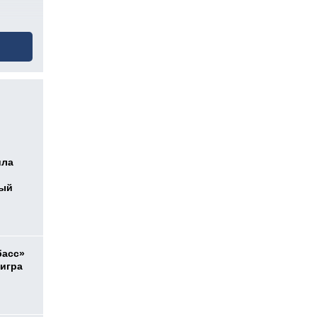
ила
ный
басс»
 игра