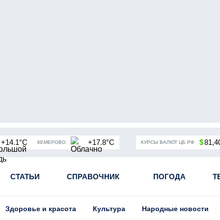
+14.1°C
+17.8°C
$
81,4
КЕМЕРОВО
КУРСЫ ВАЛЮТ ЦБ РФ
чная мобилизация в России
СТАТЬИ
СПРАВОЧНИК
Угольная промышленность Кузба
ПОГОДА
Т
Здоровье и красота
Культура
Народные новости