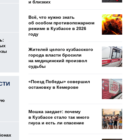
и близких
о
Всё, что нужно знать
об особом противопожарном
режиме в Кузбассе в 2026
году
ь:
ных
Жителей целого кузбасского
озы
города власти бросили
на медицинский произвол
судьбы
«Поезд Победы» совершил
СТИ
остановку в Кемерове
ую
Мошка заедает: почему
в Кузбассе стало так много
гнуса и есть ли спасение
йонах