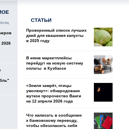
МОЕ
СТАТЬИ
есяц
Проверенный список лучших
онеров
дней для квашения капусты
в 2025 году
 2026
В июне маркетплейсы
перейдут на новую систему
оплаты в Кузбассе
е
убль"
«Земля замрёт, птицы
умолкнут»: обнародовано
жуткое пророчество Ванги
на 12 апреля 2026 года
Что написать в сообщении
к банковскому переводу,
чтобы обезопасить себя