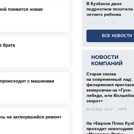
В Кузбассе двое
вой появится новая
подростков похитили 
летнего ребенка
вчера, 21:19
266
ВСЕ НОВОСТИ
в брата
НОВОСТИ
КОМПАНИЙ
Старая сказка
на современный лад:
о происходит с машинами
филармония приглас
кемеровчан на «Гуси-
лебеди, или Волшеб
секрет»
24.12.2024 15:47
12479
сь на затянувшийся ремонт
На «Европе Плюс Куз
проходит новогодняя