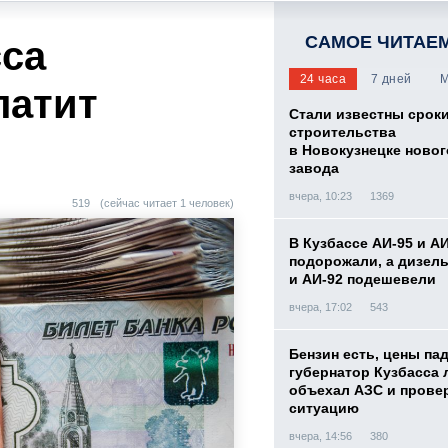
САМОЕ ЧИТАЕ
са
24 часа
7 дней
М
латит
Стали известны срок
строительства
в Новокузнецке новог
завода
вчера, 10:23
1369
519
(сейчас читает 1 человек)
В Кузбассе АИ-95 и А
подорожали, а дизел
и АИ-92 подешевели
вчера, 17:02
543
Бензин есть, цены па
губернатор Кузбасса 
объехал АЗС и прове
ситуацию
вчера, 14:56
380