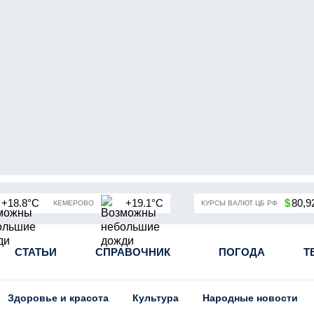
+18.8°C
+19.1°C
$
80,9
КЕМЕРОВО
КУРСЫ ВАЛЮТ ЦБ РФ
чная мобилизация в России
СТАТЬИ
СПРАВОЧНИК
Угольная промышленность Кузба
ПОГОДА
Т
Здоровье и красота
Культура
Народные новости