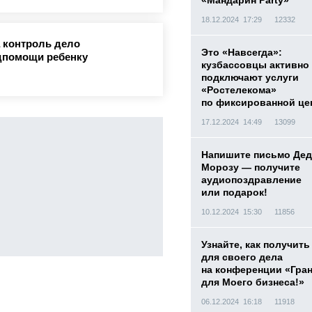
«Мандарин Party»
18.12.2024 17:29
12332
 контроль дело
Это «Навсегда»:
дпомощи ребенку
кузбассовцы активно
подключают услуги
«Ростелекома»
по фиксированной це
17.12.2024 14:49
13099
Напишите письмо Дед
Морозу — получите
аудиопоздравление
или подарок!
10.12.2024 15:30
11856
Узнайте, как получить
для своего дела
на конференции «Гра
для Моего бизнеса!»
06.12.2024 16:18
11918