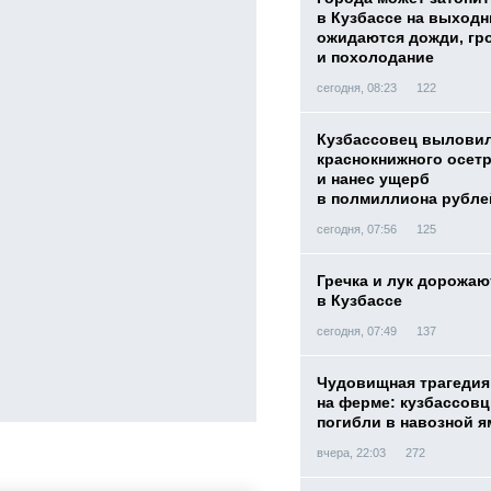
в Кузбассе на выход
ожидаются дожди, гр
и похолодание
сегодня, 08:23
122
Кузбассовец вылови
краснокнижного осет
и нанес ущерб
в полмиллиона рубле
сегодня, 07:56
125
Гречка и лук дорожаю
в Кузбассе
сегодня, 07:49
137
Чудовищная трагедия
на ферме: кузбассов
погибли в навозной я
вчера, 22:03
272