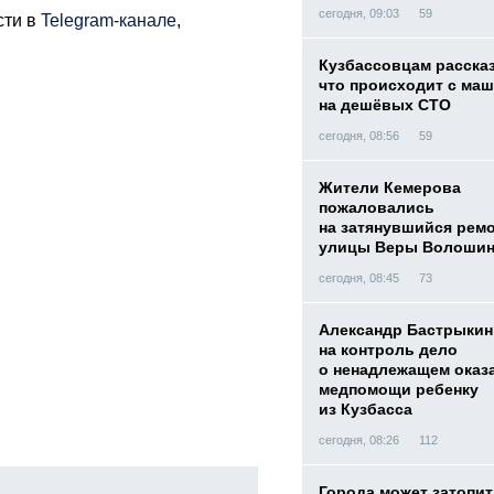
сегодня, 09:03
59
сти в
Telegram-канале
,
Кузбассовцам расска
что происходит с ма
на дешёвых СТО
сегодня, 08:56
59
Жители Кемерова
пожаловались
на затянувшийся рем
улицы Веры Волоши
сегодня, 08:45
73
Александр Бастрыкин
на контроль дело
о ненадлежащем оказ
медпомощи ребенку
из Кузбасса
сегодня, 08:26
112
Города может затопит