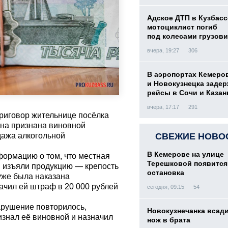
Адское ДТП в Кузбасс
мотоциклист погиб
под колесами грузови
вчера, 19:27
306
В аэропортах Кемеро
и Новокузнецка заде
рейсы в Сочи и Казан
вчера, 17:17
291
риговор жительнице посёлка
ина признана виновной
дажа алкогольной
СВЕЖИЕ НОВО
В Кемерове на улице
формацию о том, что местная
Терешковой появится
и изъяли продукцию — крепость
остановка
уже была наказана
начил ей штраф в 20 000 рублей
сегодня, 09:15
54
арушение повторилось,
Новокузнечанка всад
изнал её виновной и назначил
нож в брата