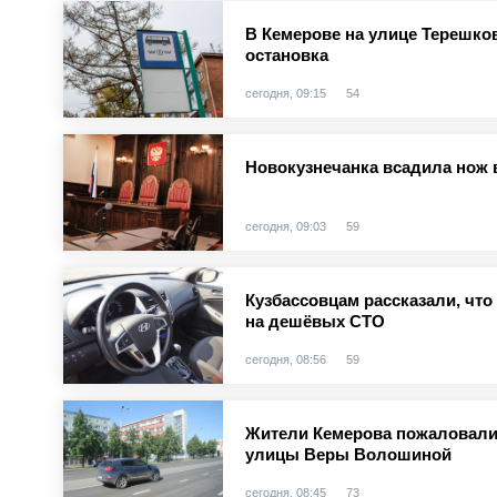
В Кемерове на улице Терешко
остановка
сегодня, 09:15
54
Новокузнечанка всадила нож 
сегодня, 09:03
59
Кузбассовцам рассказали, чт
на дешёвых СТО
сегодня, 08:56
59
Жители Кемерова пожаловали
улицы Веры Волошиной
сегодня, 08:45
73