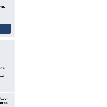
10-
ила
ный
басс»
 игра