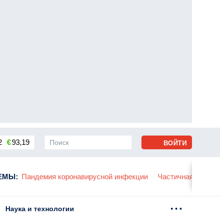
2
€
93,19
ВОЙТИ
сса
ЕМЫ
:
Пандемия коронавирусной инфекции
Частичная мобили
Наука и технологии