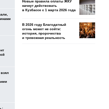
Новые правила оплаты ЖКУ
начнут действовать
в Кузбассе с 1 марта 2026 года
зали,
шинами
В 2026 году Благодатный
огонь может не сойти:
история, пророчества
и тревожная реальность
онт
ной
 взял
ании
ь: