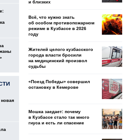
и близких
е:
Всё, что нужно знать
ка
об особом противопожарном
режиме в Кузбассе в 2026
году
ва
Жителей целого кузбасского
ржаны
города власти бросили
ь
на медицинский произвол
судьбы
«Поезд Победы» совершил
СТИ
остановку в Кемерове
 новая
Мошка заедает: почему
в Кузбассе стало так много
гнуса и есть ли спасение
ила