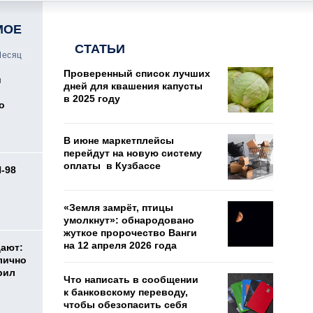
МОЕ
СТАТЬИ
есяц
Проверенный список лучших
и
дней для квашения капусты
в 2025 году
о
В июне маркетплейсы
перейдут на новую систему
оплаты в Кузбассе
И-98
ь
«Земля замрёт, птицы
умолкнут»: обнародовано
жуткое пророчество Ванги
на 12 апреля 2026 года
дают:
лично
рил
Что написать в сообщении
к банковскому переводу,
чтобы обезопасить себя