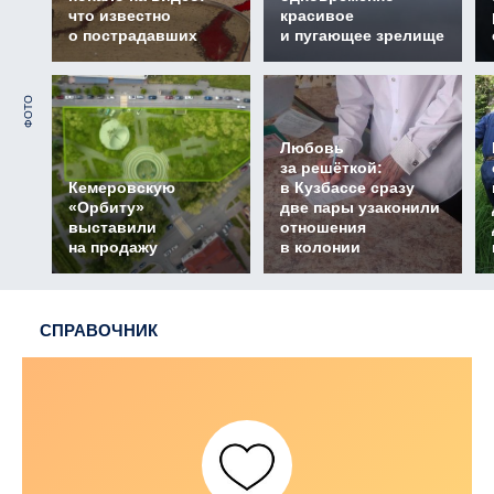
что известно
красивое
о пострадавших
и пугающее зрелище
ФОТО
Любовь
за решёткой:
Кемеровскую
в Кузбассе сразу
«Орбиту»
две пары узаконили
выставили
отношения
на продажу
в колонии
СПРАВОЧНИК