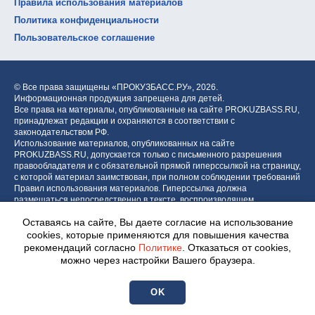
Правила использования материалов
Политика конфиденциальности
Пользовательское соглашение
© Все права защищены «ПРОКУЗБАСС.РУ»,
2026.
Информационная продукция запрещена для детей.
Все права на материалы, опубликованные на сайте PROKUZBASS.RU,
принадлежат редакции и охраняются в соответствии с
законодательством РФ.
Использование материалов, опубликованных на сайте
PROKUZBASS.RU, допускается только с письменного разрешения
правообладателя и с обязательной прямой гиперссылкой на страницу,
с которой материал заимствован, при полном соблюдении требований
Правил использования материалов. Гиперссылка должна
размещаться непосредственно в тексте, воспроизводящем
оригинальный материал PROKUZBASS.RU, до или после цитируемого
Оставаясь на сайте, Вы даете согласие на использование
блока.
cookies, которые применяются для повышения качества
рекомендаций согласно
Политике
. Отказаться от cookies,
можно через настройки Вашего браузера.
Разработка портала:
Центр интернет-проектов «МОЁ!»
OK