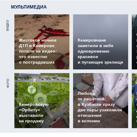
МУЛЬТИМЕДИА
ВИДЕО
Жестокое ночное
Кемеровчане
ДТП в Кемерове
заметили в небе
попало на видео:
одновременно
что известно
красивое
о пострадавших
и пугающее зрелище
ФОТО
Любовь
за решёткой:
Кемеровскую
в Кузбассе сразу
«Орбиту»
две пары узаконили
выставили
отношения
на продажу
в колонии