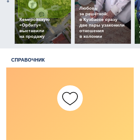
Любовь
за решёткой:
Кемеровскую
в Кузбассе сразу
«Орбиту»
две пары узаконили
выставили
отношения
на продажу
в колонии
СПРАВОЧНИК