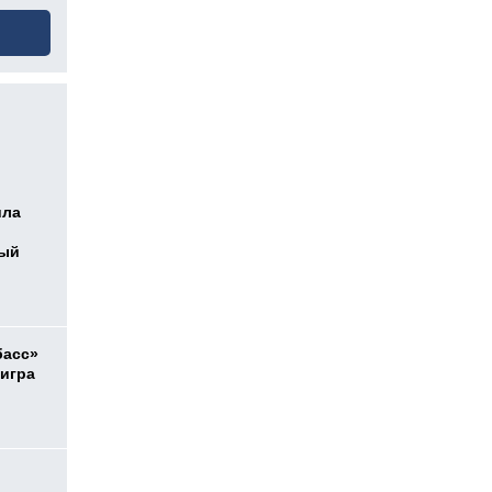
ила
ный
басс»
 игра