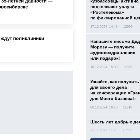
 35-летней давности —
кузбассовцы активно
овосибирске
подключают услуги
«Ростелекома»
по фиксированной це
17.12.2024 14:49
13099
й ждут поликлиники
Напишите письмо Дед
Морозу — получите
аудиопоздравление
или подарок!
10.12.2024 15:30
11856
Узнайте, как получить
для своего дела
на конференции «Гра
для Моего бизнеса!»
06.12.2024 16:18
11918
Шесть лет добрых де
30.11.2024 12:11
11707