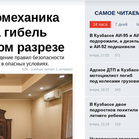
САМОЕ ЧИТАЕ
омеханика
24 часа
7 дней
М
 гибель
В Кузбассе АИ-95 и А
подорожали, а дизел
ом разрезе
и АИ-92 подешевели
вчера, 17:02
571
юдение правил безопасности
 в опасных условиях.
626
(сейчас читает 1 человек)
Адское ДТП в Кузбасс
мотоциклист погиб
под колесами грузови
вчера, 19:27
343
В Кузбассе двое
подростков похитили 
летнего ребенка
вчера, 21:19
319
Чудовищная трагедия