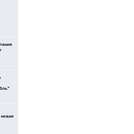
тания
ы
е
убль"
 новая