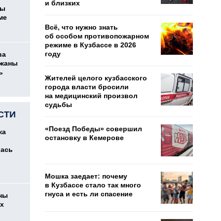
и близких
цы
ме
Всё, что нужно знать
об особом противопожарном
режиме в Кузбассе в 2026
году
ва
ржаны
ь
Жителей целого кузбасского
города власти бросили
на медицинский произвол
судьбы
СТИ
«Поезд Победы» совершил
ка
остановку в Кемерове
лась
Мошка заедает: почему
в Кузбассе стало так много
гнуса и есть ли спасение
ны
их