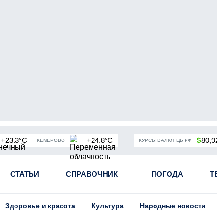
+23.3°C
+24.8°C
$
80,9
КЕМЕРОВО
КУРСЫ ВАЛЮТ ЦБ РФ
чная мобилизация в России
СТАТЬИ
СПРАВОЧНИК
Угольная промышленность Кузба
ПОГОДА
Т
Здоровье и красота
Культура
Народные новости