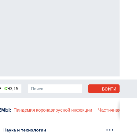
2
€
93,19
ВОЙТИ
сса
ЕМЫ
:
Пандемия коронавирусной инфекции
Частичная мобили
Наука и технологии