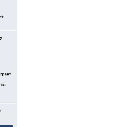
не
у
 грант
нты
л