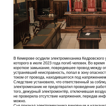
В Кемерове осудили электромеханика Кедровского у
которого в июле 2023 года погиб человек. Во время
короткое замыкание, повредившее провод между о
устранявший неисправность, попал в зону опасност
током от провода, находившегося под напряжением
Следствие установило, что ответственный за собл
электромеханик не предотвратил проведение работ
того, дежурный электромонтёр, отключившая возд
не проверила отсутствие напряжения, передав инф
можно.
Суд признал электромеханика виновным и назначил 