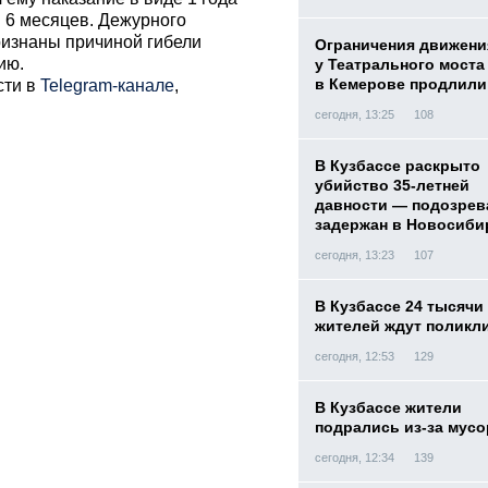
 6 месяцев. Дежурного
ризнаны причиной гибели
Ограничения движени
ию.
у Театрального моста
в Кемерове продлили
сти в
Telegram-канале
,
сегодня, 13:25
108
В Кузбассе раскрыто
убийство 35-летней
давности — подозре
задержан в Новосиби
сегодня, 13:23
107
В Кузбассе 24 тысячи
жителей ждут поликл
сегодня, 12:53
129
В Кузбассе жители
подрались из-за мусо
сегодня, 12:34
139