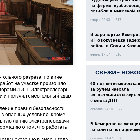
на ферме: кузбассов
погибли в навозной я
вчера, 22:03
317
В аэропортах Кемеро
и Новокузнецка заде
рейсы в Сочи и Казан
вчера, 17:17
316
СВЕЖИЕ НОВО
гольного разреза, по вине
 работ на участке произошло
60-летняя кемеровчан
за рулем наехала
порами ЛЭП. Электрослесарь,
на школьника и скры
и и получил смертельный удар
с места ДТП
.
юдение правил безопасности
сегодня, 14:50
77
 в опасных условиях. Кроме
ушную линию электропередачи,
В Кемерове на женщи
ормацию о том, что работать
напали на полицейск
сегодня, 14:47
60
ему наказание в виде 1 года