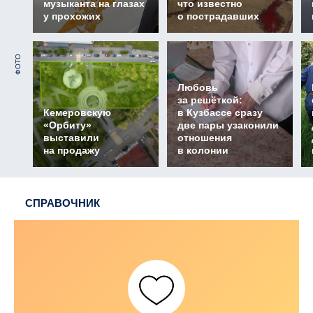
музыканта на глазах
что известно
у прохожих
о пострадавших
ФОТО
Любовь
за решёткой:
Кемеровскую
в Кузбассе сразу
«Орбиту»
две пары узаконили
выставили
отношения
на продажу
в колонии
СПРАВОЧНИК