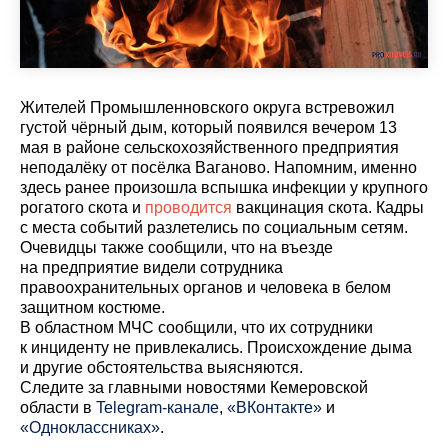
Жителей Промышленновского округа встревожил
густой чёрный дым, который появился вечером 13
мая в районе сельскохозяйственного предприятия
неподалёку от посёлка Ваганово. Напомним, именно
здесь ранее произошла вспышка инфекции у крупного
рогатого скота и
проводится
вакцинация скота. Кадры
с места событий разлетелись по социальным сетям.
Очевидцы также сообщили, что на въезде
на предприятие видели сотрудника
правоохранительных органов и человека в белом
защитном костюме.
В областном МЧС сообщили, что их сотрудники
к инциденту не привлекались. Происхождение дыма
и другие обстоятельства выясняются.
Cледите за главными новостями Кемеровской
области в
Telegram-канале
,
«ВКонтакте»
и
«Одноклассниках»
.