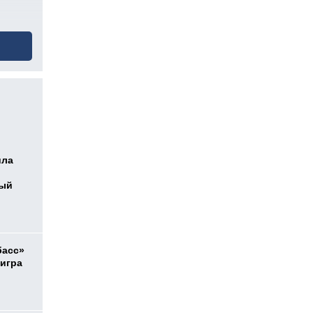
ила
ный
басс»
 игра