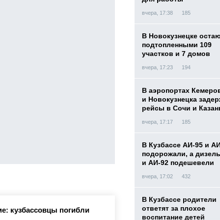
вчера, 17:38
185
В Новокузнецке оста
подтопленными 109
участков и 7 домов
вчера, 17:23
194
В аэропортах Кемеро
и Новокузнецка заде
рейсы в Сочи и Казан
вчера, 17:17
185
В Кузбассе АИ-95 и А
подорожали, а дизел
и АИ-92 подешевели
вчера, 17:02
432
В Кузбассе родители
ответят за плохое
е: кузбассовцы погибли
воспитание детей