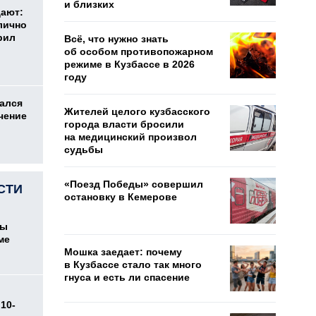
и близких
дают:
лично
рил
Всё, что нужно знать
об особом противопожарном
режиме в Кузбассе в 2026
году
ался
Жителей целого кузбасского
чение
города власти бросили
на медицинский произвол
судьбы
«Поезд Победы» совершил
СТИ
остановку в Кемерове
цы
ме
Мошка заедает: почему
в Кузбассе стало так много
гнуса и есть ли спасение
10-