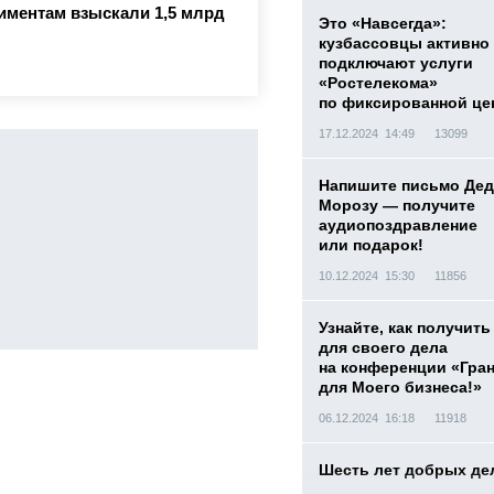
лиментам взыскали 1,5 млрд
Это «Навсегда»:
кузбассовцы активно
подключают услуги
«Ростелекома»
по фиксированной це
17.12.2024 14:49
13099
Напишите письмо Дед
Морозу — получите
аудиопоздравление
или подарок!
10.12.2024 15:30
11856
Узнайте, как получить
для своего дела
на конференции «Гра
для Моего бизнеса!»
06.12.2024 16:18
11918
Шесть лет добрых де