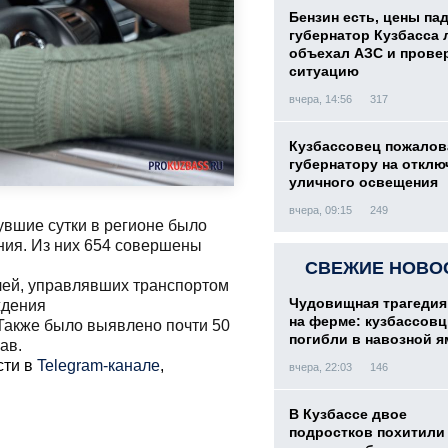
Бензин есть, цены па
губернатор Кузбасса 
объехал АЗС и прове
ситуацию
вчера, 14:56
317
Кузбассовец пожалов
губернатору на отклю
уличного освещения
вчера, 09:15
249
увшие сутки в регионе было
ия. Из них 654 совершены
СВЕЖИЕ НОВО
лей, управлявших транспортом
Чудовищная трагедия
ждения
на ферме: кузбассов
Также было выявлено почти 50
погибли в навозной я
рав.
сти в
Telegram-канале
,
вчера, 22:03
146
В Кузбассе двое
подростков похитили 