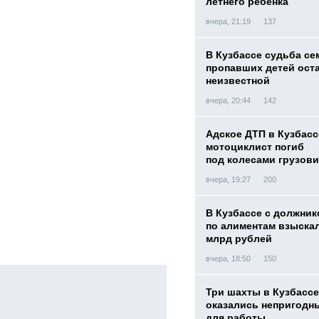
летнего ребенка
вчера, 21:19
137
В Кузбассе судьба с
пропавших детей ост
неизвестной
вчера, 20:44
142
Адское ДТП в Кузбасс
мотоциклист погиб
под колесами грузови
вчера, 19:27
200
В Кузбассе с должник
по алиментам взыскал
млрд рублей
вчера, 18:50
150
Три шахты в Кузбассе
оказались непригодн
для работы