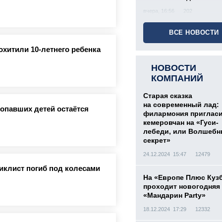
вчера, 16:56
202
ВСЕ НОВОСТИ
охитили 10-летнего ребенка
НОВОСТИ
КОМПАНИЙ
Старая сказка
на современный лад:
ропавших детей остаётся
филармония приглас
кемеровчан на «Гуси-
лебеди, или Волшеб
секрет»
24.12.2024 15:47
12479
иклист погиб под колесами
На «Европе Плюс Куз
проходит новогодняя
«Мандарин Party»
18.12.2024 17:29
12332