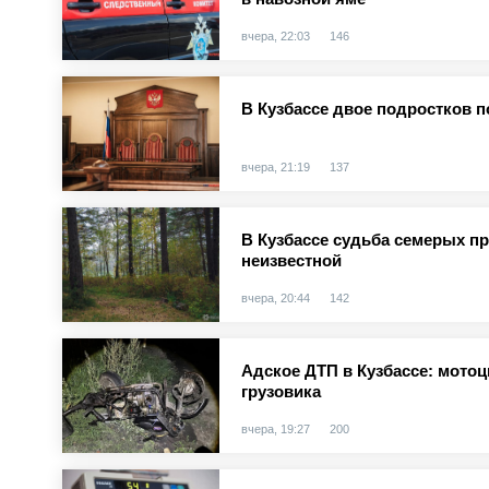
вчера, 22:03
146
В Кузбассе двое подростков п
вчера, 21:19
137
В Кузбассе судьба семерых п
неизвестной
вчера, 20:44
142
Адское ДТП в Кузбассе: мотоц
грузовика
вчера, 19:27
200