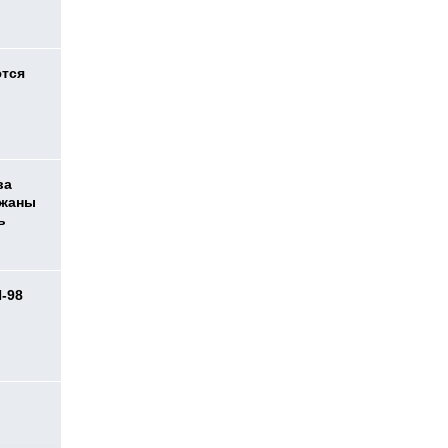
ются
ва
ржаны
ь
И-98
ь