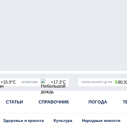
+15.9°C
+17.3°C
$
80,9
КЕМЕРОВО
КУРСЫ ВАЛЮТ ЦБ РФ
чная мобилизация в России
СТАТЬИ
СПРАВОЧНИК
Угольная промышленность Кузба
ПОГОДА
Т
Здоровье и красота
Культура
Народные новости