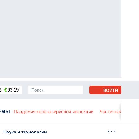
2
€
93,19
ВОЙТИ
сса
ЕМЫ
:
Пандемия коронавирусной инфекции
Частичная мобили
Наука и технологии