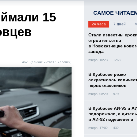
САМОЕ ЧИТАЕ
ймали 15
24 часа
7 дней
М
овцев
Стали известны срок
строительства
в Новокузнецке новог
завода
вчера, 10:23
1263
462
(сейчас читает 1 человек)
В Кузбассе резко
сократилось количес
первоклассников
вчера, 08:20
979
В Кузбассе АИ-95 и А
подорожали, а дизел
и АИ-92 подешевели
вчера, 17:02
432