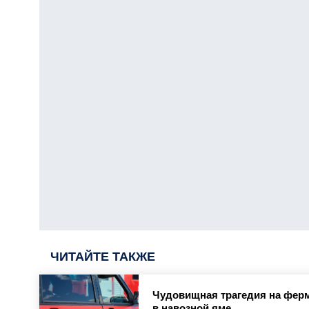
ЧИТАЙТЕ ТАКЖЕ
Чудовищная трагедия на ферм
в навозной яме