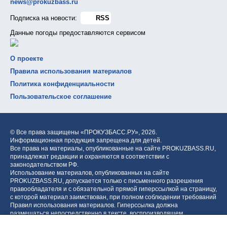
news@prokuzbass.ru
Подписка на новости:
RSS
Данные погоды предоставляются сервисом
О проекте
Правила использования материалов
Политика конфиденциальности
Пользовательское соглашение
© Все права защищены «ПРОКУЗБАСС.РУ»,
2026.
Информационная продукция запрещена для детей.
Все права на материалы, опубликованные на сайте PROKUZBASS.RU,
принадлежат редакции и охраняются в соответствии с
законодательством РФ.
Использование материалов, опубликованных на сайте
PROKUZBASS.RU, допускается только с письменного разрешения
правообладателя и с обязательной прямой гиперссылкой на страницу,
с которой материал заимствован, при полном соблюдении требований
Правил использования материалов. Гиперссылка должна
размещаться непосредственно в тексте, воспроизводящем
оригинальный материал PROKUZBASS.RU, до или после цитируемого