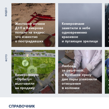
ВИДЕО
Жестокое ночное
Кемеровчане
ДТП в Кемерове
заметили в небе
попало на видео:
одновременно
что известно
красивое
о пострадавших
и пугающее зрелище
ФОТО
Любовь
за решёткой:
Кемеровскую
в Кузбассе сразу
«Орбиту»
две пары узаконили
выставили
отношения
на продажу
в колонии
СПРАВОЧНИК