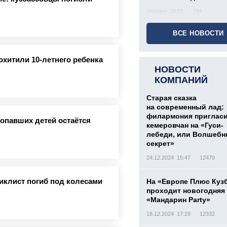
сегодня, 16:56
194
ВСЕ НОВОСТИ
охитили 10-летнего ребенка
НОВОСТИ
КОМПАНИЙ
Старая сказка
на современный лад:
филармония приглас
ропавших детей остаётся
кемеровчан на «Гуси-
лебеди, или Волшеб
секрет»
24.12.2024 15:47
12479
иклист погиб под колесами
На «Европе Плюс Куз
проходит новогодняя
«Мандарин Party»
18.12.2024 17:29
12332