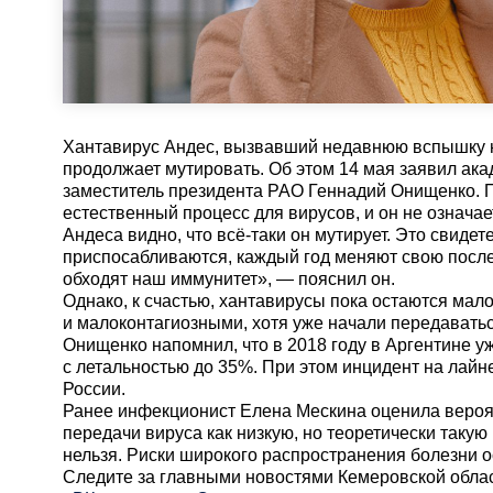
Хантавирус Андес, вызвавший недавнюю вспышку н
продолжает мутировать. Об этом 14 мая заявил ака
заместитель президента РАО Геннадий Онищенко. П
естественный процесс для вирусов, и он не означа
Андеса видно, что всё-таки он мутирует. Это свидет
приспосабливаются, каждый год меняют свою посл
обходят наш иммунитет», — пояснил он.
Однако, к счастью, хантавирусы пока остаются ма
и малоконтагиозными, хотя уже начали передаваться
Онищенко напомнил, что в 2018 году в Аргентине 
с летальностью до 35%. При этом инцидент на лайне
России.
Ранее инфекционист Елена Мескина оценила вероят
передачи вируса как низкую, но теоретически таку
нельзя. Риски широкого распространения болезни 
Cледите за главными новостями Кемеровской обла