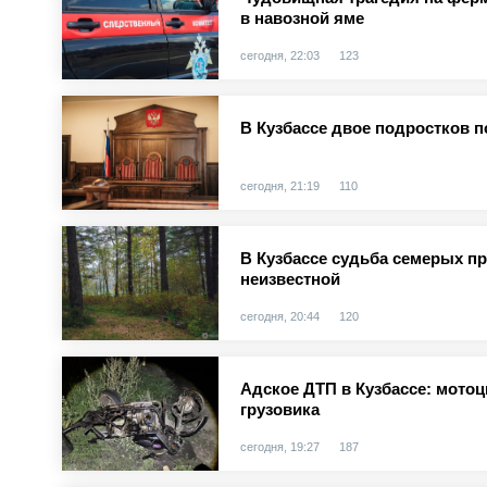
в навозной яме
сегодня, 22:03
123
В Кузбассе двое подростков п
сегодня, 21:19
110
В Кузбассе судьба семерых п
неизвестной
сегодня, 20:44
120
Адское ДТП в Кузбассе: мотоц
грузовика
сегодня, 19:27
187