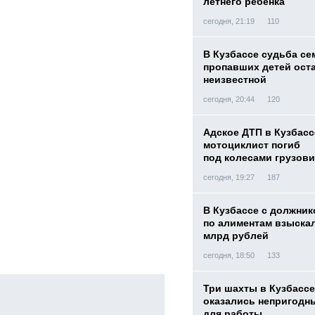
летнего ребенка
сегодня, 21:19
110
В Кузбассе судьба с
пропавших детей ост
неизвестной
сегодня, 20:44
120
Адское ДТП в Кузбасс
мотоциклист погиб
под колесами грузови
сегодня, 19:27
187
В Кузбассе с должник
по алиментам взыскал
млрд рублей
сегодня, 18:50
133
Три шахты в Кузбассе
оказались непригодн
для работы