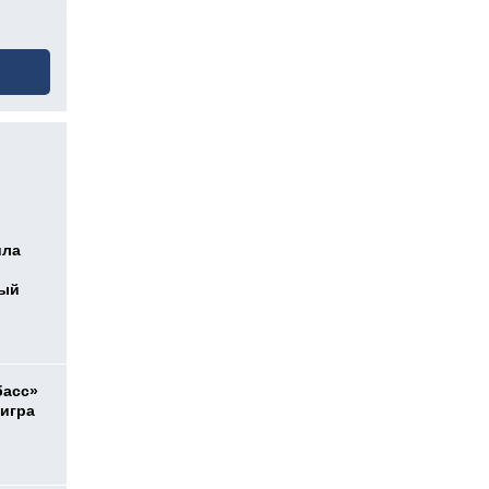
ила
ный
басс»
 игра