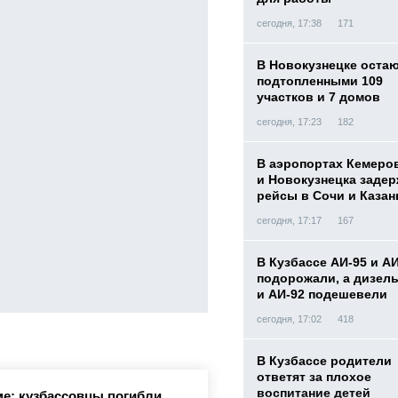
сегодня, 17:38
171
В Новокузнецке оста
подтопленными 109
участков и 7 домов
сегодня, 17:23
182
В аэропортах Кемеро
и Новокузнецка заде
рейсы в Сочи и Казан
сегодня, 17:17
167
В Кузбассе АИ-95 и А
подорожали, а дизел
и АИ-92 подешевели
сегодня, 17:02
418
В Кузбассе родители
ответят за плохое
воспитание детей
е: кузбассовцы погибли