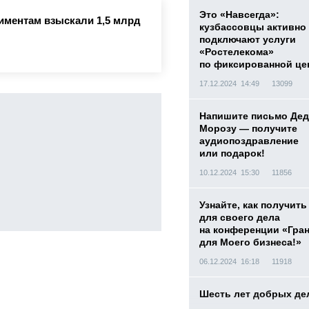
Это «Навсегда»:
лиментам взыскали 1,5 млрд
кузбассовцы активно
подключают услуги
«Ростелекома»
по фиксированной це
17.12.2024 14:49
13099
Напишите письмо Дед
Морозу — получите
аудиопоздравление
или подарок!
10.12.2024 15:30
11856
Узнайте, как получить
для своего дела
на конференции «Гра
для Моего бизнеса!»
06.12.2024 16:18
11918
Шесть лет добрых де