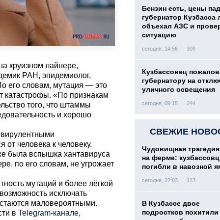
Бензин есть, цены па
губернатор Кузбасса 
объехал АЗС и прове
ситуацию
сегодня, 14:56
309
а круизном лайнере,
Кузбассовец пожалов
демик РАН, эпидемиолог,
губернатору на отклю
о его словам, мутация — это
уличного освещения
ет катастрофы. «По признакам
сегодня, 09:15
244
ельство того, что штаммы
едовательность и хорошо
СВЕЖИЕ НОВО
ловирулентными
 от человека к человеку.
Чудовищная трагедия
уже была вспышка хантавируса
на ферме: кузбассов
ре, по его словам, не угрожает
погибли в навозной я
сегодня, 22:03
123
ность мутаций и более лёгкой
ю возможность исключать
остаются маловероятными.
В Кузбассе двое
подростков похитили 
сти в
Telegram-канале
,