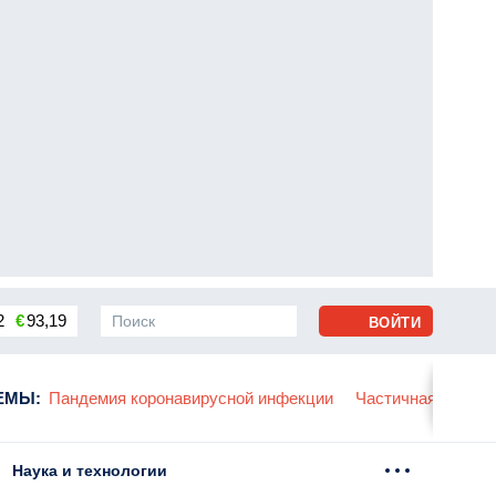
2
€
93,19
ВОЙТИ
сса
ЕМЫ
:
Пандемия коронавирусной инфекции
Частичная мобили
Наука и технологии