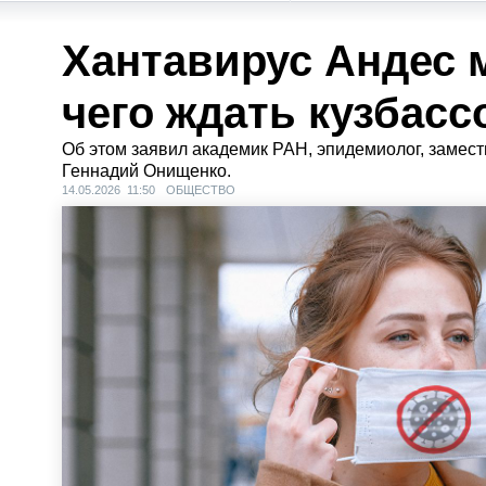
Хантавирус Андес м
чего ждать кузбас
Об этом заявил академик РАН, эпидемиолог, замес
Геннадий Онищенко.
14.05.2026 11:50
ОБЩЕСТВО