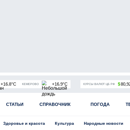
+16.8°C
+16.9°C
$
80,9
КЕМЕРОВО
КУРСЫ ВАЛЮТ ЦБ РФ
чная мобилизация в России
СТАТЬИ
СПРАВОЧНИК
Угольная промышленность Кузба
ПОГОДА
Т
Здоровье и красота
Культура
Народные новости