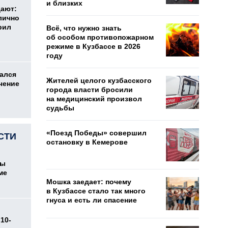
и близких
дают:
лично
рил
Всё, что нужно знать
об особом противопожарном
режиме в Кузбассе в 2026
году
ался
Жителей целого кузбасского
чение
города власти бросили
на медицинский произвол
судьбы
«Поезд Победы» совершил
СТИ
остановку в Кемерове
цы
ме
Мошка заедает: почему
в Кузбассе стало так много
гнуса и есть ли спасение
10-