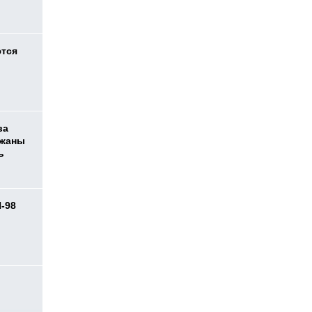
ются
ва
ржаны
ь
И-98
ь