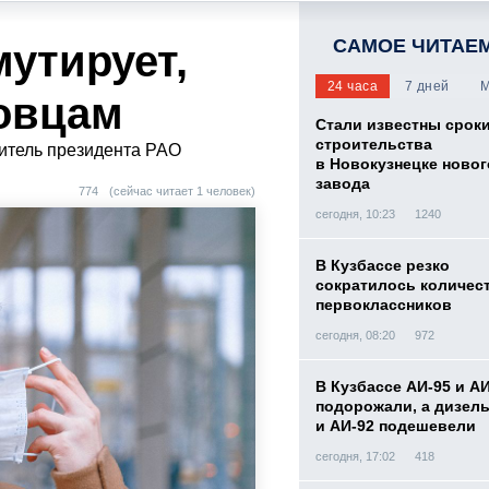
САМОЕ ЧИТАЕ
утирует,
24 часа
7 дней
М
совцам
Стали известны срок
строительства
титель президента РАО
в Новокузнецке новог
завода
774
(сейчас читает 1 человек)
сегодня, 10:23
1240
В Кузбассе резко
сократилось количес
первоклассников
сегодня, 08:20
972
В Кузбассе АИ-95 и А
подорожали, а дизел
и АИ-92 подешевели
сегодня, 17:02
418