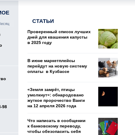
МОЕ
СТАТЬИ
есяц
Проверенный список лучших
и
дней для квашения капусты
в 2025 году
о
В июне маркетплейсы
перейдут на новую систему
оплаты в Кузбассе
тво
«Земля замрёт, птицы
умолкнут»: обнародовано
жуткое пророчество Ванги
на 12 апреля 2026 года
И-98
ь
Что написать в сообщении
к банковскому переводу,
чтобы обезопасить себя