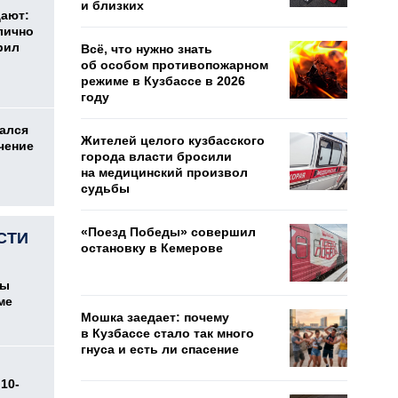
и близких
дают:
лично
рил
Всё, что нужно знать
об особом противопожарном
режиме в Кузбассе в 2026
году
ался
Жителей целого кузбасского
чение
города власти бросили
на медицинский произвол
судьбы
«Поезд Победы» совершил
СТИ
остановку в Кемерове
цы
ме
Мошка заедает: почему
в Кузбассе стало так много
гнуса и есть ли спасение
10-