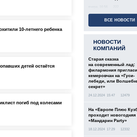
вчера, 16:56
222
ВСЕ НОВОСТИ
охитили 10-летнего ребенка
НОВОСТИ
КОМПАНИЙ
Старая сказка
на современный лад:
ропавших детей остаётся
филармония приглас
кемеровчан на «Гуси-
лебеди, или Волшеб
секрет»
24.12.2024 15:47
12479
иклист погиб под колесами
На «Европе Плюс Куз
проходит новогодняя
«Мандарин Party»
18.12.2024 17:29
12332