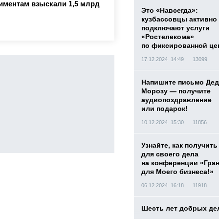
лиментам взыскали 1,5 млрд
Это «Навсегда»:
кузбассовцы активно
подключают услуги
«Ростелекома»
по фиксированной це
17.12.2024 14:49
13099
Напишите письмо Дед
Морозу — получите
аудиопоздравление
или подарок!
10.12.2024 15:30
11856
Узнайте, как получить
для своего дела
на конференции «Гра
для Моего бизнеса!»
06.12.2024 16:18
11918
Шесть лет добрых де