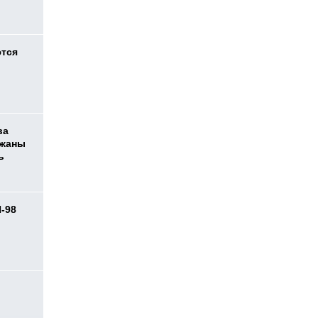
ются
ва
ржаны
ь
И-98
ь