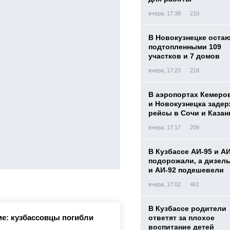
вчера, 17:38
210
В Новокузнецке оста
подтопленными 109
участков и 7 домов
вчера, 17:23
218
В аэропортах Кемеро
и Новокузнецка заде
рейсы в Сочи и Казан
вчера, 17:17
209
В Кузбассе АИ-95 и А
подорожали, а дизел
и АИ-92 подешевели
вчера, 17:02
461
В Кузбассе родители
е: кузбассовцы погибли
ответят за плохое
воспитание детей