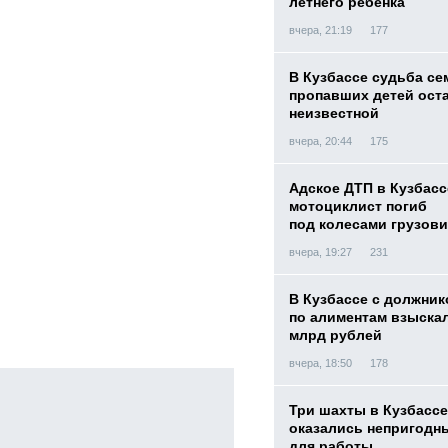
летнего ребенка
вчера, 21:19
177
В Кузбассе судьба с
пропавших детей ост
неизвестной
вчера, 20:44
175
Адское ДТП в Кузбасс
мотоциклист погиб
под колесами грузови
вчера, 19:27
231
В Кузбассе с должник
по алиментам взыскал
млрд рублей
вчера, 18:50
178
Три шахты в Кузбассе
оказались непригодн
для работы