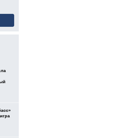
ила
ный
басс»
 игра