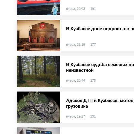
вчера, 22:03
191
В Кузбассе двое подростков п
вчера, 21:19
177
В Кузбассе судьба семерых п
неизвестной
вчера, 20:44
175
Адское ДТП в Кузбассе: мотоц
грузовика
вчера, 19:27
231