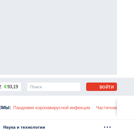
2
€
93,19
ВОЙТИ
сса
ЕМЫ
:
Пандемия коронавирусной инфекции
Частичная мобили
Наука и технологии