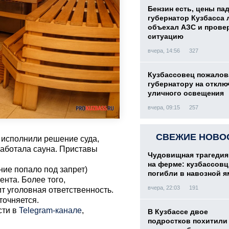
Бензин есть, цены па
губернатор Кузбасса 
объехал АЗС и прове
ситуацию
вчера, 14:56
327
Кузбассовец пожалов
губернатору на отклю
уличного освещения
вчера, 09:15
257
СВЕЖИЕ НОВО
 исполнили решение суда,
аботала сауна. Приставы
Чудовищная трагедия
на ферме: кузбассов
ие попало под запрет)
погибли в навозной я
нта. Более того,
вчера, 22:03
191
т уголовная ответственность.
точняется.
сти в
Telegram-канале
,
В Кузбассе двое
подростков похитили 