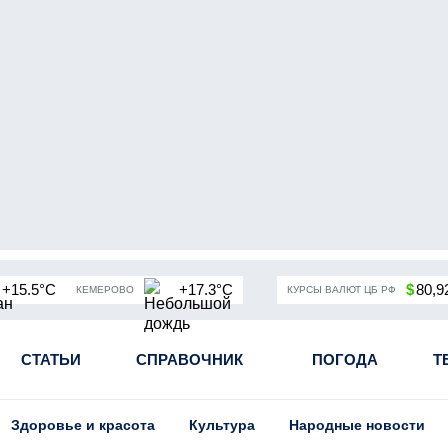
+15.5°C
+17.3°C
$
80,9
КЕМЕРОВО
КУРСЫ ВАЛЮТ ЦБ РФ
чная мобилизация в России
СТАТЬИ
СПРАВОЧНИК
Угольная промышленность Кузба
ПОГОДА
Т
Здоровье и красота
Культура
Народные новости