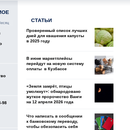
МОЕ
СТАТЬИ
есяц
Проверенный список лучших
и
дней для квашения капусты
в 2025 году
о
В июне маркетплейсы
перейдут на новую систему
оплаты в Кузбассе
тво
«Земля замрёт, птицы
умолкнут»: обнародовано
жуткое пророчество Ванги
на 12 апреля 2026 года
И-98
ь
Что написать в сообщении
к банковскому переводу,
чтобы обезопасить себя