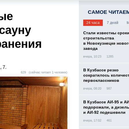
САМОЕ ЧИТАЕ
ые
24 часа
7 дней
М
сауну
Стали известны срок
строительства
ранения
в Новокузнецке новог
завода
вчера, 10:23
1285
, 7.
В Кузбассе резко
629
(сейчас читает 1 человек)
сократилось количес
первоклассников
вчера, 08:20
987
В Кузбассе АИ-95 и А
подорожали, а дизел
и АИ-92 подешевели
вчера, 17:02
461