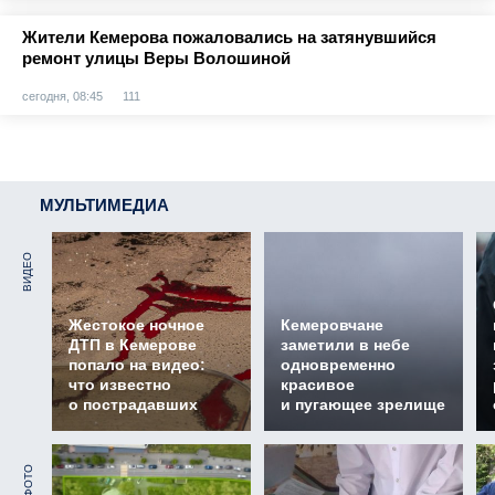
Жители Кемерова пожаловались на затянувшийся
ремонт улицы Веры Волошиной
сегодня, 08:45
111
МУЛЬТИМЕДИА
ВИДЕО
Жестокое ночное
Кемеровчане
ДТП в Кемерове
заметили в небе
попало на видео:
одновременно
что известно
красивое
о пострадавших
и пугающее зрелище
ФОТО