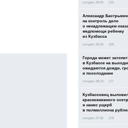
сегодня, 08:45
123
Александр Бастрыкин
на контроль дело
о ненадлежащем оказ
медпомощи ребенку
из Кузбасса
сегодня, 08:26
168
Города может затопит
в Кузбассе на выход
ожидаются дожди, гр
и похолодание
сегодня, 08:23
177
Кузбассовец вылови
краснокнижного осет
и нанес ущерб
в полмиллиона рубле
сегодня, 07:56
178