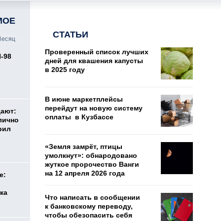
МОЕ
СТАТЬИ
есяц
Проверенный список лучших
И-98
дней для квашения капусты
ь
в 2025 году
В июне маркетплейсы
перейдут на новую систему
дают:
оплаты в Кузбассе
лично
рил
«Земля замрёт, птицы
умолкнут»: обнародовано
жуткое пророчество Ванги
на 12 апреля 2026 года
е:
ка
Что написать в сообщении
к банковскому переводу,
чтобы обезопасить себя