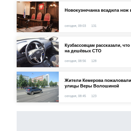
Новокузнечанка всадила нож 
сегодня, 09:03
131
Кузбассовцам рассказали, чт
на дешёвых СТО
сегодня, 08:56
128
Жители Кемерова пожаловали
улицы Веры Волошиной
сегодня, 08:45
123