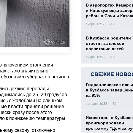
В аэропортах Кемеро
и Новокузнецка заде
рейсы в Сочи и Казан
вчера, 17:17
298
В Кузбассе родители
ответят за плохое
воспитание детей
вчера, 16:56
290
 отключением отопления
рах стало значительно
СВЕЖИЕ НОВО
 обозначил губернатор региона
Гидравлические испы
ались резкие перепады
в Кузбассе завершен
однимались до 25–29 градусов
на 95%
лись с жалобами на слишком
сегодня, 10:58
50
ные власти приняли решение
ески сразу после этого
Инвесторы в Кузбасс
вело к понижению температуры
проигнорировали
программу "Дом за р
ьному сезону: отключено