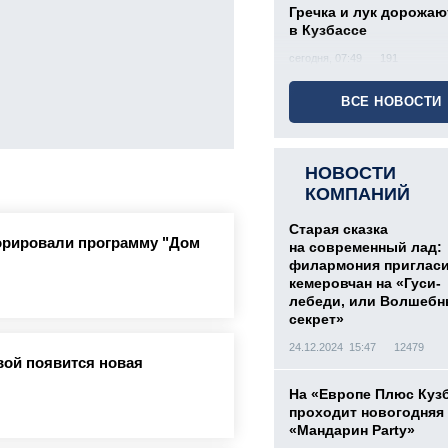
Гречка и лук дорожаю
в Кузбассе
сегодня, 07:49
191
ВСЕ НОВОСТИ
НОВОСТИ
КОМПАНИЙ
Старая сказка
орировали программу "Дом
на современный лад:
филармония приглас
кемеровчан на «Гуси-
лебеди, или Волшеб
секрет»
24.12.2024 15:47
12479
вой появится новая
На «Европе Плюс Куз
проходит новогодняя
«Мандарин Party»