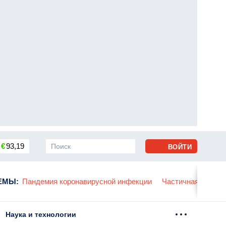
€
93,19
ВОЙТИ
сса
ЕМЫ
:
Пандемия коронавирусной инфекции
Частичная мобили
Наука и технологии