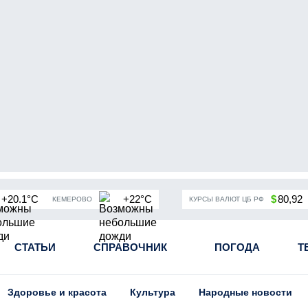
+20.1°C
+22°C
$
80,92
КЕМЕРОВО
КУРСЫ ВАЛЮТ ЦБ РФ
чная мобилизация в России
СТАТЬИ
СПРАВОЧНИК
Угольная промышленность Кузба
ПОГОДА
Т
Здоровье и красота
Культура
Народные новости