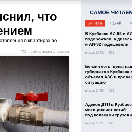
САМОЕ ЧИТАЕ
снил, что
24 часа
7 дней
М
ением
В Кузбассе АИ-95 и А
подорожали, а дизел
отопления в квартирах во
и АИ-92 подешевели
731
(сейчас читает 1 человек)
вчера, 17:02
553
Бензин есть, цены па
губернатор Кузбасса 
объехал АЗС и прове
ситуацию
вчера, 14:56
389
Адское ДТП в Кузбасс
мотоциклист погиб
под колесами грузови
вчера, 19:27
320