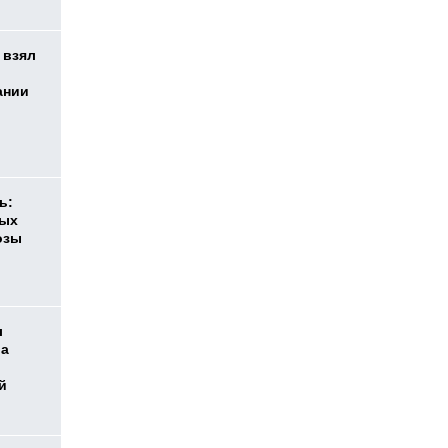
 взял
ании
ь:
ных
озы
л
ра
й