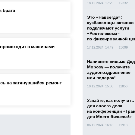
18.12.2024 17:29
12332
в брата
Это «Навсегда»:
кузбассовцы активно
подключают услуги
«Ростелекома»
по фиксированной це
о происходит с машинами
17.12.2024 14:49
13099
Напишите письмо Дед
Морозу — получите
аудиопоздравление
или подарок!
сь на затянувшийся ремонт
10.12.2024 15:30
11856
Узнайте, как получить
для своего дела
на конференции «Гра
для Моего бизнеса!»
06.12.2024 16:18
11918