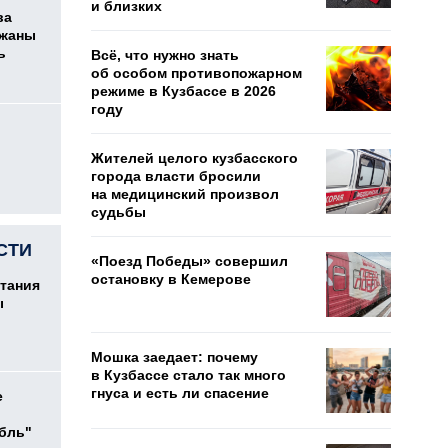
и близких
ва
ржаны
ь
Всё, что нужно знать
об особом противопожарном
режиме в Кузбассе в 2026
году
Жителей целого кузбасского
города власти бросили
на медицинский произвол
судьбы
СТИ
«Поезд Победы» совершил
остановку в Кемерове
тания
ы
Мошка заедает: почему
в Кузбассе стало так много
гнуса и есть ли спасение
е
убль"