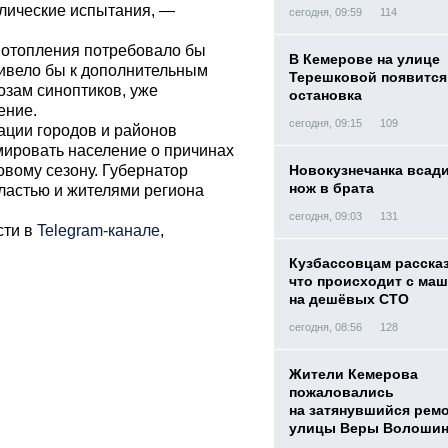
влические испытания, —
сегодня, 09:59
114
 отопления потребовало бы
В Кемерове на улице
ривело бы к дополнительным
Терешковой появится
нозам синоптиков, уже
остановка
ение.
сегодня, 09:15
109
ации городов и районов
ировать население о причинах
овому сезону. Губернатор
Новокузнечанка всад
нож в брата
ластью и жителями региона
сегодня, 09:03
131
сти в
Telegram-канале
,
Кузбассовцам расска
что происходит с ма
на дешёвых СТО
сегодня, 08:56
128
Жители Кемерова
пожаловались
на затянувшийся рем
улицы Веры Волоши