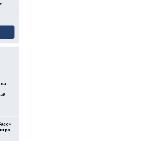
т
ила
ный
басс»
 игра