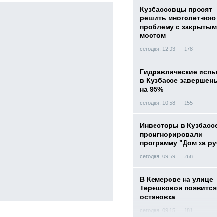
Кузбассовцы просят
решить многолетнюю
проблему с закрытым
мостом
сегодня, 12:03
178
Гидравлические испы
в Кузбассе завершен
на 95%
сегодня, 10:58
155
Инвесторы в Кузбасс
проигнорировали
программу "Дом за р
сегодня, 09:59
268
В Кемерове на улице
Терешковой появится
остановка
сегодня, 09:15
181