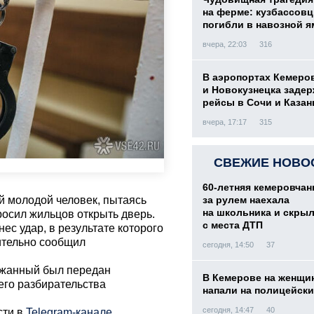
на ферме: кузбассов
погибли в навозной я
вчера, 22:03
316
В аэропортах Кемеро
и Новокузнецка заде
рейсы в Сочи и Казан
вчера, 17:17
315
СВЕЖИЕ НОВО
60-летняя кемеровчан
ый молодой человек, пытаясь
за рулем наехала
на школьника и скры
росил жильцов открыть дверь.
с места ДТП
нес удар, в результате которого
ительно сообщил
сегодня, 14:50
37
ржанный был передан
В Кемерове на женщи
его разбирательства
напали на полицейск
сегодня, 14:47
40
сти в
Telegram-канале
,