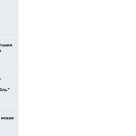
тания
ы
е
убль"
 новая