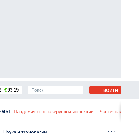
2
€
93,19
ВОЙТИ
сса
ЕМЫ
:
Пандемия коронавирусной инфекции
Частичная мобили
Наука и технологии