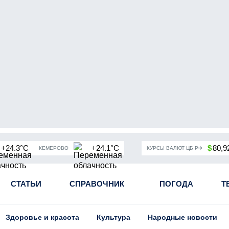
+24.3°C
+24.1°C
$
80,9
КЕМЕРОВО
КУРСЫ ВАЛЮТ ЦБ РФ
чная мобилизация в России
СТАТЬИ
СПРАВОЧНИК
Угольная промышленность Кузба
ПОГОДА
Т
Здоровье и красота
Культура
Народные новости