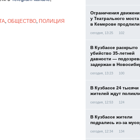
Ограничения движени
у Театрального моста
ТА
,
ОБЩЕСТВО
,
ПОЛИЦИЯ
в Кемерове продлили
сегодня, 13:25
102
В Кузбассе раскрыто
убийство 35-летней
давности — подозре
задержан в Новосиби
сегодня, 13:23
100
В Кузбассе 24 тысячи
жителей ждут поликл
сегодня, 12:53
124
В Кузбассе жители
подрались из-за мусо
сегодня, 12:34
134