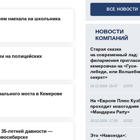
ВСЕ НОВОСТИ
лем наехала на школьника
НОВОСТИ
КОМПАНИЙ
Старая сказка
на современный лад:
и на полицейских
филармония приглас
кемеровчан на «Гуси-
лебеди, или Волшеб
секрет»
24.12.2024 15:47
12479
рального моста в Кемерове
На «Европе Плюс Куз
проходит новогодняя
«Мандарин Party»
18.12.2024 17:29
12332
 35-летней давности —
Это «Навсегда»:
овосибирске