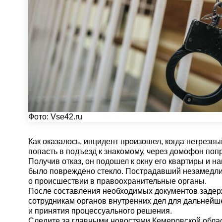
Фото:
Vse42.ru
Как оказалось, инцидент произошел, когда нетрезв
попасть в подъезд к знакомому, через домофон поп
Получив отказ, он подошел к окну его квартиры и на
было повреждено стекло. Пострадавший незамедл
о происшествии в правоохранительные органы.
После составления необходимых документов заде
сотрудникам органов внутренних дел для дальнейш
и принятия процессуального решения.
Cледите за главными новостями Кемеровской обла