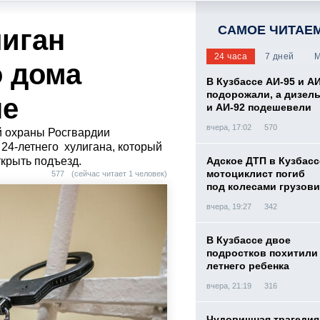
САМОЕ ЧИТАЕ
лиган
24 часа
7 дней
М
о дома
В Кузбассе АИ-95 и А
подорожали, а дизел
не
и АИ-92 подешевели
вчера, 17:02
570
й охраны Росгвардии
24-летнего хулигана, который
крыть подъезд.
Адское ДТП в Кузбасс
мотоциклист погиб
577
(сейчас читает 1 человек)
под колесами грузови
вчера, 19:27
342
В Кузбассе двое
подростков похитили 
летнего ребенка
вчера, 21:19
316
Чудовищная трагедия