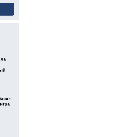
ила
ный
басс»
 игра