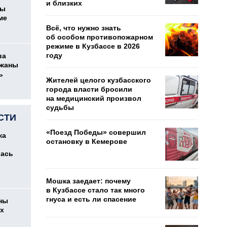
и близких
цы
ме
Всё, что нужно знать
об особом противопожарном
режиме в Кузбассе в 2026
году
ва
ржаны
ь
Жителей целого кузбасского
города власти бросили
на медицинский произвол
судьбы
СТИ
«Поезд Победы» совершил
ка
остановку в Кемерове
лась
Мошка заедает: почему
в Кузбассе стало так много
гнуса и есть ли спасение
ны
их