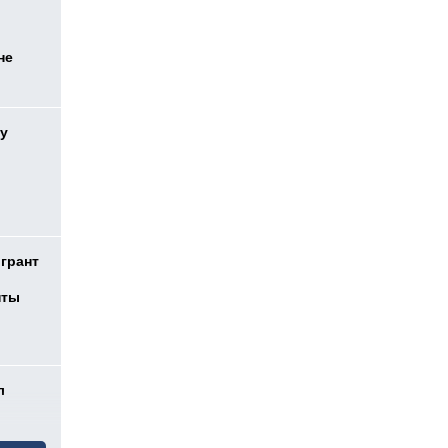
не
у
 грант
нты
л