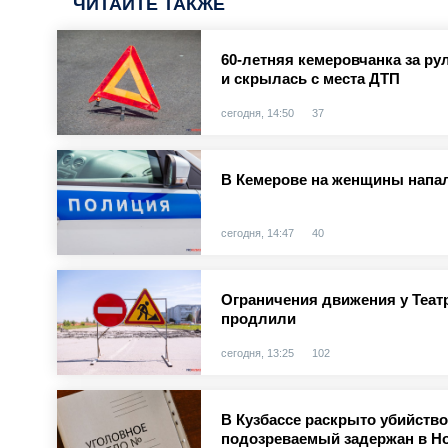
ЧИТАЙТЕ ТАКЖЕ
60-летняя кемеровчанка за ру
и скрылась с места ДТП
сегодня, 14:50
37
В Кемерове на женщины напал
сегодня, 14:47
40
Ограничения движения у Теат
продлили
сегодня, 13:25
102
В Кузбассе раскрыто убийство
подозреваемый задержан в Н