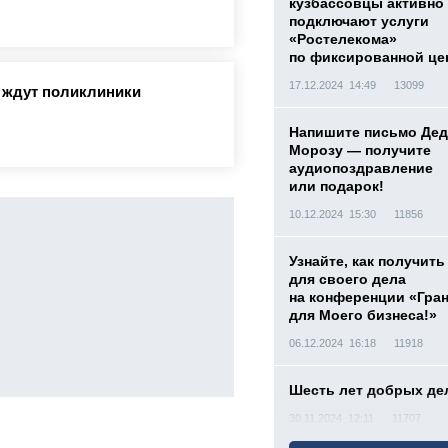
кузбассовцы активно
подключают услуги
«Ростелекома»
по фиксированной це
17.12.2024 14:49
13099
й ждут поликлиники
Напишите письмо Дед
Морозу — получите
аудиопоздравление
или подарок!
10.12.2024 15:30
11856
Узнайте, как получить
для своего дела
на конференции «Гра
для Моего бизнеса!»
06.12.2024 16:18
11918
Шесть лет добрых де
30.11.2024 12:11
11707