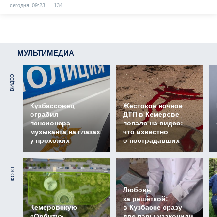
сегодня, 09:23
134
МУЛЬТИМЕДИА
ВИДЕО
Кузбассовец
Жестокое ночное
ограбил
ДТП в Кемерове
пенсионера-
попало на видео:
музыканта на глазах
что известно
у прохожих
о пострадавших
ФОТО
Любовь
за решёткой:
Кемеровскую
в Кузбассе сразу
«Орбиту»
две пары узаконили