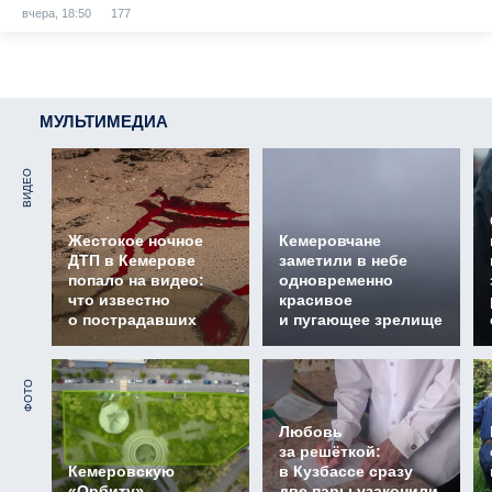
вчера, 18:50
177
МУЛЬТИМЕДИА
ВИДЕО
Жестокое ночное
Кемеровчане
ДТП в Кемерове
заметили в небе
попало на видео:
одновременно
что известно
красивое
о пострадавших
и пугающее зрелище
ФОТО
Любовь
за решёткой:
Кемеровскую
в Кузбассе сразу
«Орбиту»
две пары узаконили