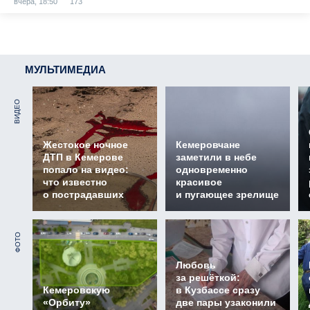
вчера, 18:50
173
МУЛЬТИМЕДИА
ВИДЕО
Жестокое ночное
Кемеровчане
ДТП в Кемерове
заметили в небе
попало на видео:
одновременно
что известно
красивое
о пострадавших
и пугающее зрелище
ФОТО
Любовь
за решёткой:
Кемеровскую
в Кузбассе сразу
«Орбиту»
две пары узаконили