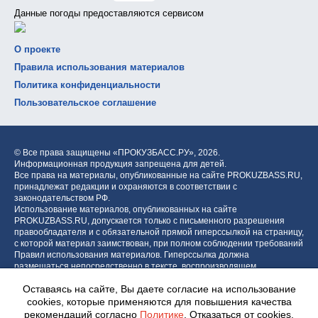
Данные погоды предоставляются сервисом
О проекте
Правила использования материалов
Политика конфиденциальности
Пользовательское соглашение
© Все права защищены «ПРОКУЗБАСС.РУ»,
2026.
Информационная продукция запрещена для детей.
Все права на материалы, опубликованные на сайте PROKUZBASS.RU,
принадлежат редакции и охраняются в соответствии с
законодательством РФ.
Использование материалов, опубликованных на сайте
PROKUZBASS.RU, допускается только с письменного разрешения
правообладателя и с обязательной прямой гиперссылкой на страницу,
с которой материал заимствован, при полном соблюдении требований
Правил использования материалов. Гиперссылка должна
размещаться непосредственно в тексте, воспроизводящем
оригинальный материал PROKUZBASS.RU, до или после цитируемого
Оставаясь на сайте, Вы даете согласие на использование
блока.
cookies, которые применяются для повышения качества
рекомендаций согласно
Политике
. Отказаться от cookies,