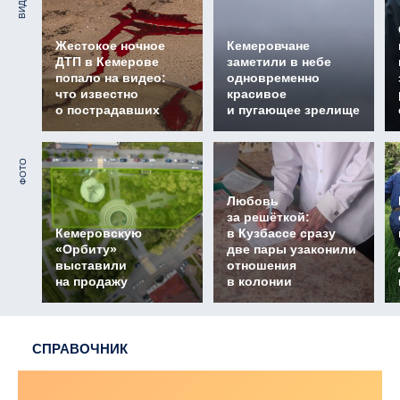
ВИДЕО
Жестокое ночное
Кемеровчане
ДТП в Кемерове
заметили в небе
попало на видео:
одновременно
что известно
красивое
о пострадавших
и пугающее зрелище
ФОТО
Любовь
за решёткой:
Кемеровскую
в Кузбассе сразу
«Орбиту»
две пары узаконили
выставили
отношения
на продажу
в колонии
СПРАВОЧНИК