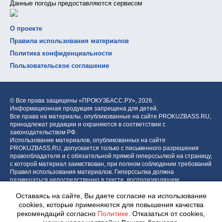
Данные погоды предоставляются сервисом
О проекте
Правила использования материалов
Политика конфиденциальности
Пользовательское соглашение
© Все права защищены «ПРОКУЗБАСС.РУ»,
2026.
Информационная продукция запрещена для детей.
Все права на материалы, опубликованные на сайте PROKUZBASS.RU,
принадлежат редакции и охраняются в соответствии с
законодательством РФ.
Использование материалов, опубликованных на сайте
PROKUZBASS.RU, допускается только с письменного разрешения
правообладателя и с обязательной прямой гиперссылкой на страницу,
с которой материал заимствован, при полном соблюдении требований
Правил использования материалов. Гиперссылка должна
размещаться непосредственно в тексте, воспроизводящем
оригинальный материал PROKUZBASS.RU, до или после цитируемого
Оставаясь на сайте, Вы даете согласие на использование
блока.
cookies, которые применяются для повышения качества
рекомендаций согласно
Политике
. Отказаться от cookies,