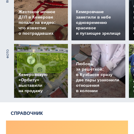
Жестокое ночное
Кемеровчане
ДТП в Кемерове
заметили в небе
попало на видео:
одновременно
что известно
красивое
о пострадавших
и пугающее зрелище
ФОТО
Любовь
за решёткой:
Кемеровскую
в Кузбассе сразу
«Орбиту»
две пары узаконили
выставили
отношения
на продажу
в колонии
СПРАВОЧНИК