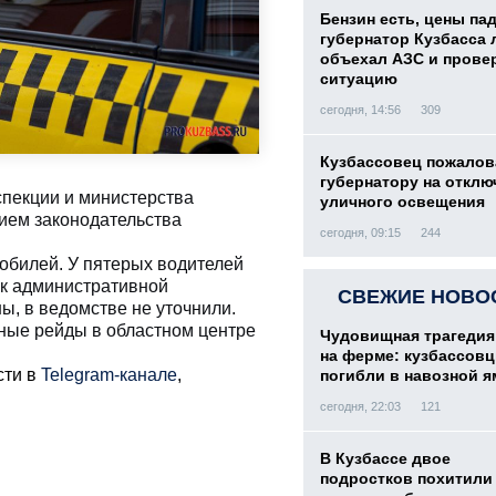
Бензин есть, цены па
губернатор Кузбасса 
объехал АЗС и прове
ситуацию
сегодня, 14:56
309
Кузбассовец пожалов
губернатору на отклю
спекции и министерства
уличного освещения
нием законодательства
сегодня, 09:15
244
обилей. У пятерых водителей
к административной
СВЕЖИЕ НОВО
ы, в ведомстве не уточнили.
бные рейды в областном центре
Чудовищная трагедия
на ферме: кузбассов
сти в
Telegram-канале
,
погибли в навозной я
сегодня, 22:03
121
В Кузбассе двое
подростков похитили 