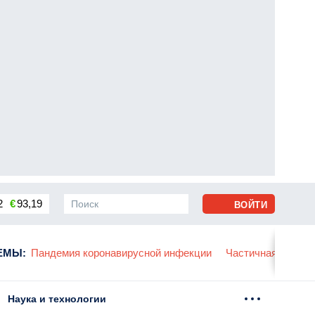
2
€
93,19
ВОЙТИ
сса
ЕМЫ
:
Пандемия коронавирусной инфекции
Частичная мобили
Наука и технологии