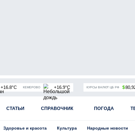
+16.8°C
+16.9°C
$
80,9
КЕМЕРОВО
КУРСЫ ВАЛЮТ ЦБ РФ
чная мобилизация в России
СТАТЬИ
СПРАВОЧНИК
Угольная промышленность Кузба
ПОГОДА
Т
Здоровье и красота
Культура
Народные новости