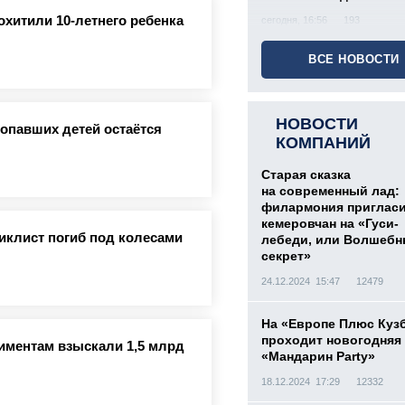
охитили 10-летнего ребенка
сегодня, 16:56
193
ВСЕ НОВОСТИ
НОВОСТИ
ропавших детей остаётся
КОМПАНИЙ
Старая сказка
на современный лад:
филармония приглас
кемеровчан на «Гуси-
иклист погиб под колесами
лебеди, или Волшеб
секрет»
24.12.2024 15:47
12479
На «Европе Плюс Куз
проходит новогодняя
лиментам взыскали 1,5 млрд
«Мандарин Party»
18.12.2024 17:29
12332