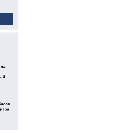
ила
ный
басс»
 игра