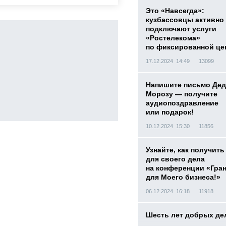
Это «Навсегда»:
кузбассовцы активно
подключают услуги
«Ростелекома»
по фиксированной це
17.12.2024 14:49
13099
Напишите письмо Дед
Морозу — получите
аудиопоздравление
или подарок!
10.12.2024 15:30
11856
Узнайте, как получить
для своего дела
на конференции «Гра
для Моего бизнеса!»
06.12.2024 16:18
11918
Шесть лет добрых де