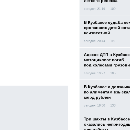
летнего ребенка
сегодня, 21:19
109
В Кузбассе судьба с
пропавших детей ост
неизвестной
сегодня, 20:44
119
Адское ДТП в Кузбасс
мотоциклист погиб
под колесами грузови
сегодня, 19:27
185
В Кузбассе с должник
по алиментам взыскал
млрд рублей
сегодня, 18:50
133
Три шахты в Кузбассе
оказались непригодн
для работы