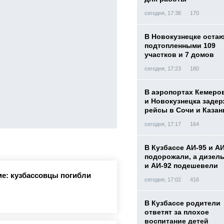
сегодня, 17:38
170
В Новокузнецке оста
подтопленными 109
участков и 7 домов
сегодня, 17:23
180
В аэропортах Кемеро
и Новокузнецка заде
рейсы в Сочи и Казан
сегодня, 17:17
164
В Кузбассе АИ-95 и А
подорожали, а дизел
и АИ-92 подешевели
е: кузбассовцы погибли
сегодня, 17:02
416
В Кузбассе родители
ответят за плохое
воспитание детей