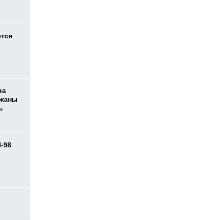
ются
ва
ржаны
ь
И-98
ь