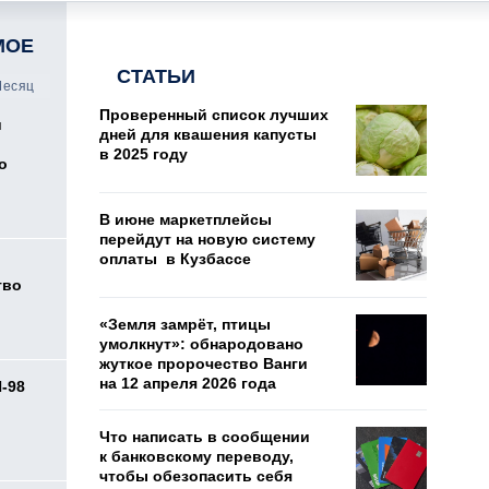
МОЕ
СТАТЬИ
есяц
Проверенный список лучших
и
дней для квашения капусты
в 2025 году
о
В июне маркетплейсы
перейдут на новую систему
оплаты в Кузбассе
тво
«Земля замрёт, птицы
умолкнут»: обнародовано
жуткое пророчество Ванги
на 12 апреля 2026 года
И-98
ь
Что написать в сообщении
к банковскому переводу,
чтобы обезопасить себя