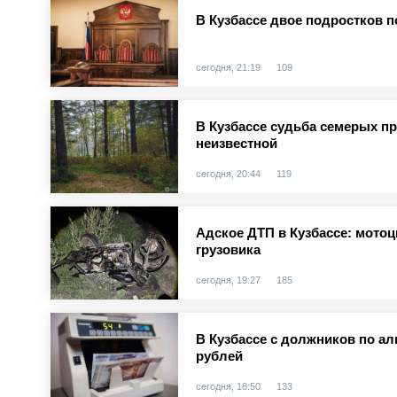
В Кузбассе двое подростков п
сегодня, 21:19
109
В Кузбассе судьба семерых п
неизвестной
сегодня, 20:44
119
Адское ДТП в Кузбассе: мотоц
грузовика
сегодня, 19:27
185
В Кузбассе с должников по а
рублей
сегодня, 18:50
133