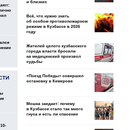
и близких
дают:
лично
рил
Всё, что нужно знать
об особом противопожарном
режиме в Кузбассе в 2026
году
ался
Жителей целого кузбасского
чение
города власти бросили
на медицинский произвол
судьбы
«Поезд Победы» совершил
СТИ
остановку в Кемерове
цы
ме
Мошка заедает: почему
в Кузбассе стало так много
гнуса и есть ли спасение
10-