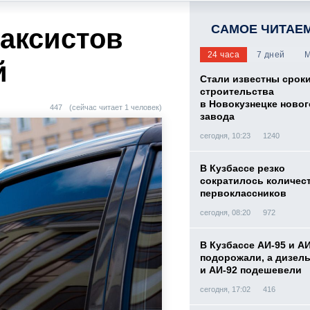
САМОЕ ЧИТАЕ
таксистов
24 часа
7 дней
М
й
Стали известны срок
строительства
в Новокузнецке новог
447
(сейчас читает 1 человек)
завода
сегодня, 10:23
1240
В Кузбассе резко
сократилось количес
первоклассников
сегодня, 08:20
972
В Кузбассе АИ-95 и А
подорожали, а дизел
и АИ-92 подешевели
сегодня, 17:02
416