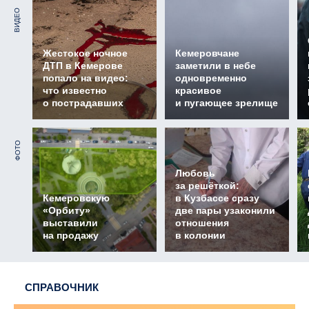
ВИДЕО
Жестокое ночное
Кемеровчане
ДТП в Кемерове
заметили в небе
попало на видео:
одновременно
что известно
красивое
о пострадавших
и пугающее зрелище
ФОТО
Любовь
за решёткой:
Кемеровскую
в Кузбассе сразу
«Орбиту»
две пары узаконили
выставили
отношения
на продажу
в колонии
СПРАВОЧНИК