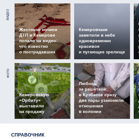
ВИДЕО
Жестокое ночное
Кемеровчане
ДТП в Кемерове
заметили в небе
попало на видео:
одновременно
что известно
красивое
о пострадавших
и пугающее зрелище
ФОТО
Любовь
за решёткой:
Кемеровскую
в Кузбассе сразу
«Орбиту»
две пары узаконили
выставили
отношения
на продажу
в колонии
СПРАВОЧНИК