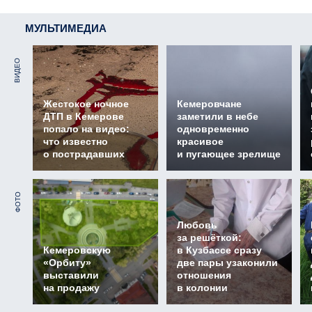
МУЛЬТИМЕДИА
ВИДЕО
Жестокое ночное
Кемеровчане
ДТП в Кемерове
заметили в небе
попало на видео:
одновременно
что известно
красивое
о пострадавших
и пугающее зрелище
ФОТО
Любовь
за решёткой:
Кемеровскую
в Кузбассе сразу
«Орбиту»
две пары узаконили
выставили
отношения
на продажу
в колонии