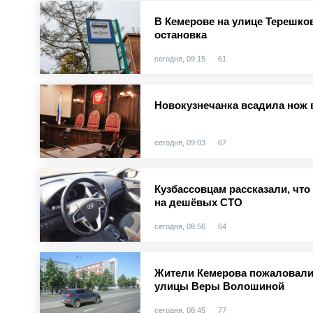
В Кемерове на улице Терешко
остановка
сегодня, 09:15
61
Новокузнечанка всадила нож 
сегодня, 09:03
67
Кузбассовцам рассказали, чт
на дешёвых СТО
сегодня, 08:56
64
Жители Кемерова пожаловали
улицы Веры Волошиной
сегодня, 08:45
77