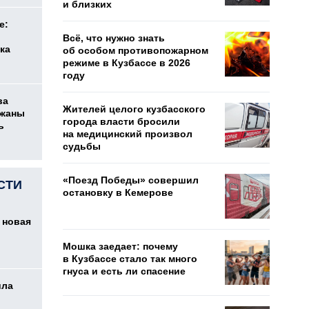
и близких
е:
Всё, что нужно знать
ка
об особом противопожарном
режиме в Кузбассе в 2026
году
ва
Жителей целого кузбасского
ржаны
города власти бросили
ь
на медицинский произвол
судьбы
«Поезд Победы» совершил
СТИ
остановку в Кемерове
 новая
Мошка заедает: почему
в Кузбассе стало так много
гнуса и есть ли спасение
ила