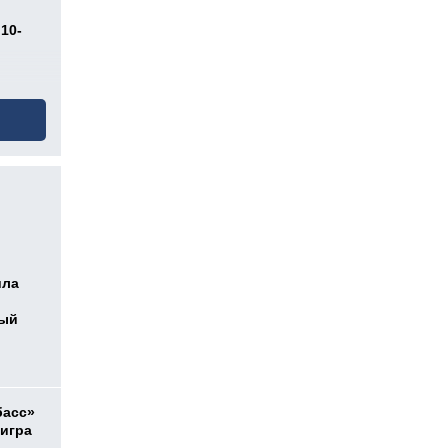
10-
ила
ный
басс»
 игра