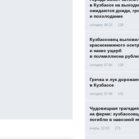
в Кузбассе на выход
ожидаются дожди, гр
и похолодание
сегодня, 08:23
126
Кузбассовец вылови
краснокнижного осет
и нанес ущерб
в полмиллиона рубле
сегодня, 07:56
128
Гречка и лук дорожаю
в Кузбассе
сегодня, 07:49
141
Чудовищная трагедия
на ферме: кузбассов
погибли в навозной я
вчера, 22:03
273