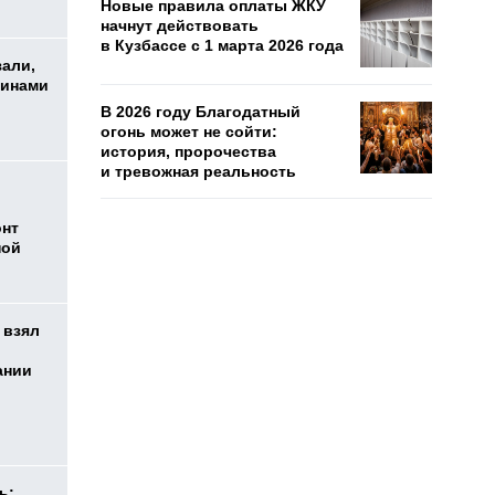
Новые правила оплаты ЖКУ
начнут действовать
в Кузбассе с 1 марта 2026 года
зали,
шинами
В 2026 году Благодатный
огонь может не сойти:
история, пророчества
и тревожная реальность
онт
ной
 взял
ании
ь: