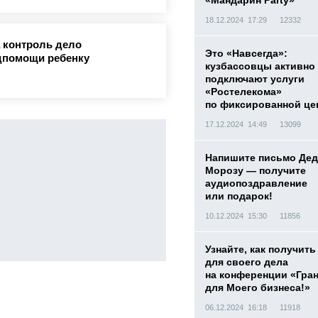
«Мандарин Party»
18.12.2024 17:29
12332
 контроль дело
Это «Навсегда»:
дпомощи ребенку
кузбассовцы активно
подключают услуги
«Ростелекома»
по фиксированной це
17.12.2024 14:49
13099
Напишите письмо Дед
Морозу — получите
аудиопоздравление
или подарок!
10.12.2024 15:30
11856
Узнайте, как получить
для своего дела
на конференции «Гра
для Моего бизнеса!»
06.12.2024 16:18
11918