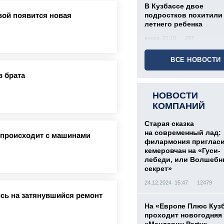
В Кузбассе двое
вой появится новая
подростков похитили 
летнего ребенка
вчера, 21:19
267
ВСЕ НОВОСТИ
в брата
НОВОСТИ
КОМПАНИЙ
Старая сказка
на современный лад:
о происходит с машинами
филармония приглас
кемеровчан на «Гуси-
лебеди, или Волшеб
секрет»
24.12.2024 15:47
12479
сь на затянувшийся ремонт
На «Европе Плюс Куз
проходит новогодняя