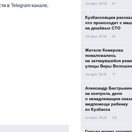
сегодня, 09:03
67
сти в
Telegram-канале
,
Кузбассовцам расска
что происходит с ма
на дешёвых СТО
сегодня, 08:56
64
Жители Кемерова
пожаловались
на затянувшийся рем
улицы Веры Волоши
сегодня, 08:45
77
Александр Бастрыкин
на контроль дело
о ненадлежащем оказ
медпомощи ребенку
из Кузбасса
сегодня, 08:26
115
Города может затопит