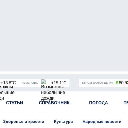
+18.8°C
+19.1°C
$
80,9
КЕМЕРОВО
КУРСЫ ВАЛЮТ ЦБ РФ
чная мобилизация в России
СТАТЬИ
СПРАВОЧНИК
Угольная промышленность Кузба
ПОГОДА
Т
Здоровье и красота
Культура
Народные новости