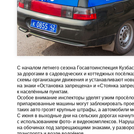
С началом летнего сезона Госавтоинспекция Кузбас
за дорогами в садоводческих и коттеджных посёлка
схемы организации движения и устанавливают нов
на знаки «Остановка запрещена» и «Стоянка запре
к населённым пунктам.
Особое внимание инспекторы уделят узким просёло
припаркованные машины могут заблокировать прое
таких авто грозят крупные штрафы, а автомобили м
С июня в выходные дни на сельских дорогах начну
с использованием фото- и видеокомплексов. Наруш
на обочинах под запрещающими знаками, у развор
транспорта и возле водоёмов.