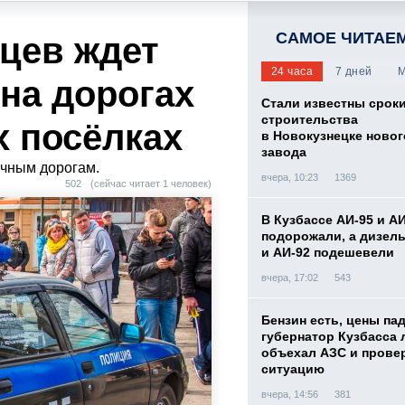
САМОЕ ЧИТАЕ
вцев ждет
24 часа
7 дней
М
на дорогах
Стали известны срок
строительства
х посёлках
в Новокузнецке новог
завода
очным дорогам.
вчера, 10:23
1369
502
(сейчас читает 1 человек)
В Кузбассе АИ-95 и А
подорожали, а дизел
и АИ-92 подешевели
вчера, 17:02
543
Бензин есть, цены па
губернатор Кузбасса 
объехал АЗС и прове
ситуацию
вчера, 14:56
381