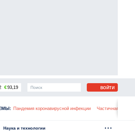
2
€
93,19
ВОЙТИ
сса
ЕМЫ
:
Пандемия коронавирусной инфекции
Частичная мобили
Наука и технологии