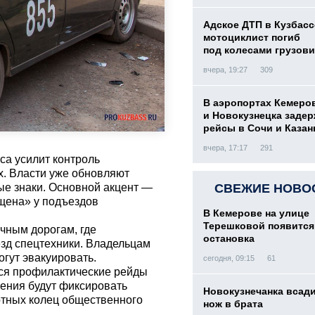
Адское ДТП в Кузбасс
мотоциклист погиб
под колесами грузови
вчера, 19:27
309
В аэропортах Кемеро
и Новокузнецка заде
рейсы в Сочи и Казан
вчера, 17:17
291
са усилит контроль
х. Власти уже обновляют
ые знаки. Основной акцент —
СВЕЖИЕ НОВО
щена» у подъездов
В Кемерове на улице
Терешковой появится
чным дорогам, где
остановка
зд спецтехники. Владельцам
огут эвакуировать.
сегодня, 09:15
61
тся профилактические рейды
ения будут фиксировать
Новокузнечанка всад
отных колец общественного
нож в брата