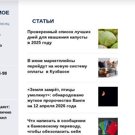
МОЕ
СТАТЬИ
есяц
Проверенный список лучших
и
дней для квашения капусты
в 2025 году
о
В июне маркетплейсы
перейдут на новую систему
оплаты в Кузбассе
И-98
ь
«Земля замрёт, птицы
умолкнут»: обнародовано
жуткое пророчество Ванги
на 12 апреля 2026 года
дают:
лично
рил
Что написать в сообщении
к банковскому переводу,
чтобы обезопасить себя