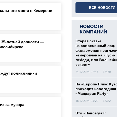
ВСЕ НОВОСТИ
рального моста в Кемерове
НОВОСТИ
КОМПАНИЙ
Старая сказка
 35-летней давности —
на современный лад:
овосибирске
филармония приглас
кемеровчан на «Гуси-
лебеди, или Волшеб
секрет»
24.12.2024 15:47
12479
й ждут поликлиники
На «Европе Плюс Куз
проходит новогодняя
«Мандарин Party»
18.12.2024 17:29
12332
из-за мусора
Это «Навсегда»: