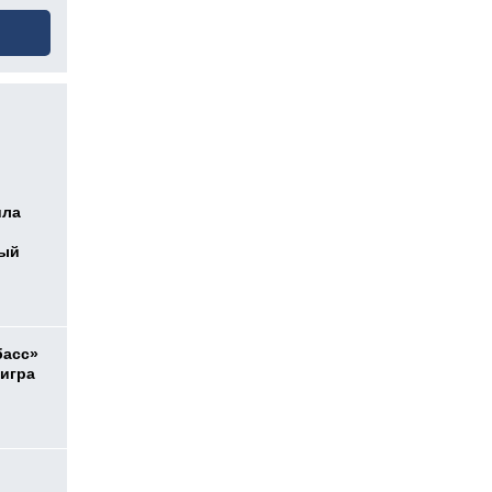
ила
ный
басс»
 игра