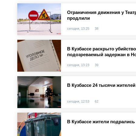
Ограничения движения у Теат
продлили
сегодня, 13:25
38
В Кузбассе раскрыто убийство
подозреваемый задержан в Н
сегодня, 13:23
39
В Кузбассе 24 тысячи жителе
сегодня, 12:53
62
В Кузбассе жители подрались 