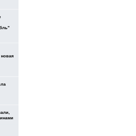
е
убль"
 новая
ила
зали,
шинами