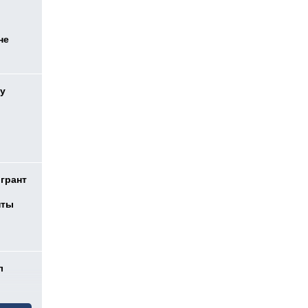
не
у
 грант
нты
л