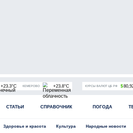
+23.3°C
+23.8°C
$
80,9
КЕМЕРОВО
КУРСЫ ВАЛЮТ ЦБ РФ
чная мобилизация в России
СТАТЬИ
СПРАВОЧНИК
Угольная промышленность Кузба
ПОГОДА
Т
Здоровье и красота
Культура
Народные новости