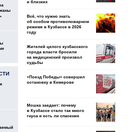
и близких
ва
ржаны
ь
Всё, что нужно знать
об особом противопожарном
режиме в Кузбассе в 2026
году
цы
Жителей целого кузбасского
ме
города власти бросили
на медицинский произвол
судьбы
СТИ
«Поезд Победы» совершил
остановку в Кемерове
я
Мошка заедает: почему
в Кузбассе стало так много
гнуса и есть ли спасение
ваемый