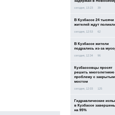
задержан в Новосиби
сегодня, 13:23
39
В Кузбассе 24 тысячи
жителей ждут поликл
сегодня, 12:53
62
В Кузбассе жители
подрались из-за мусо
сегодня, 12:34
96
Кузбассовцы просят
решить многолетнюю
проблему с закрытым
мостом
сегодня, 12:03
125
Гидравлические испы
в Кузбассе завершен
на 95%