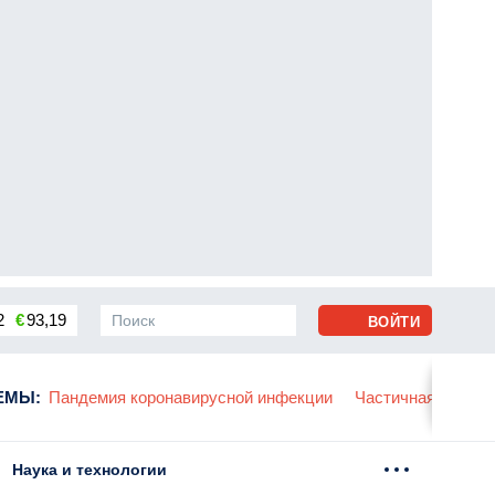
2
€
93,19
ВОЙТИ
сса
ЕМЫ
:
Пандемия коронавирусной инфекции
Частичная мобили
Наука и технологии