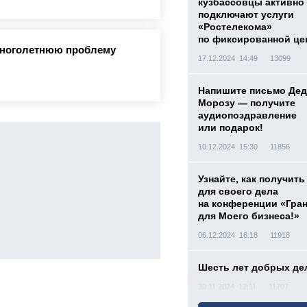
кузбассовцы активно
подключают услуги
«Ростелекома»
по фиксированной це
многолетнюю проблему
17.12.2024 14:49
13099
Напишите письмо Дед
Морозу — получите
аудиопоздравление
или подарок!
10.12.2024 15:30
11856
Узнайте, как получить
для своего дела
на конференции «Гра
для Моего бизнеса!»
06.12.2024 16:18
11918
Шесть лет добрых де
30.11.2024 12:11
11707