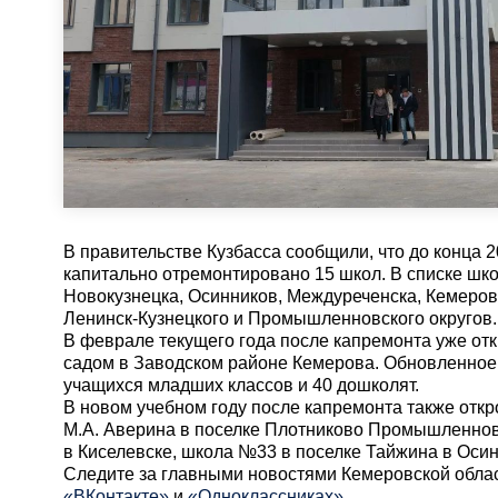
В правительстве Кузбасса сообщили, что до конца 2
капитально отремонтировано 15 школ. В списке шко
Новокузнецка, Осинников, Междуреченска, Кемерова
Ленинск-Кузнецкого и Промышленновского округов.
В феврале текущего года после капремонта уже от
садом в Заводском районе Кемерова. Обновленное 
учащихся младших классов и 40 дошколят.
В новом учебном году после капремонта также отк
М.А. Аверина в поселке Плотниково Промышленнов
в Киселевске, школа №33 в поселке Тайжина в Осин
Cледите за главными новостями Кемеровской обла
«ВКонтакте»
и
«Одноклассниках»
.