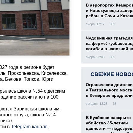
В аэропортах Кемеро
и Новокузнецка заде
рейсы в Сочи и Казан
вчера, 17:17
309
Чудовищная трагедия
на ферме: кузбассов
погибли в навозной я
вчера, 22:03
309
027 года в регионе будет
лы Прокопьевска, Киселевска,
СВЕЖИЕ НОВО
, Белова, Топков, Юрги,
Ограничения движени
у Театрального моста
крылась школа №54 с детским
в Кемерове продлили
здание рассчитано на 100
сегодня, 13:25
38
роются Заринская школа им.
ского округа, школа №14
В Кузбассе раскрыто
никах.
убийство 35-летней
сти в
Telegram-канале
,
давности — подозре