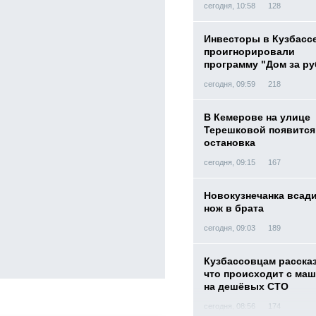
сегодня, 10:58
128
Инвесторы в Кузбасс
проигнорировали
программу "Дом за р
сегодня, 09:59
218
В Кемерове на улице
Терешковой появится
остановка
сегодня, 09:15
167
Новокузнечанка всад
нож в брата
сегодня, 09:03
189
Кузбассовцам расска
что происходит с ма
на дешёвых СТО
сегодня, 08:56
174