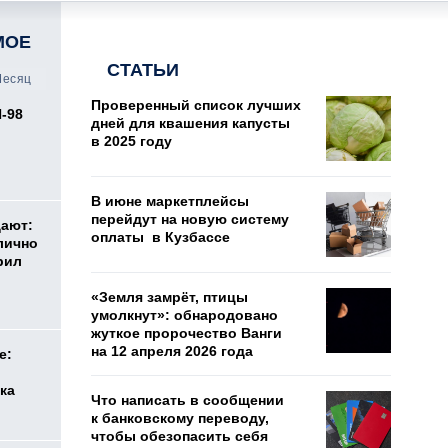
МОЕ
СТАТЬИ
есяц
Проверенный список лучших
И-98
дней для квашения капусты
ь
в 2025 году
В июне маркетплейсы
перейдут на новую систему
дают:
оплаты в Кузбассе
лично
рил
«Земля замрёт, птицы
умолкнут»: обнародовано
жуткое пророчество Ванги
на 12 апреля 2026 года
е:
ка
Что написать в сообщении
к банковскому переводу,
чтобы обезопасить себя