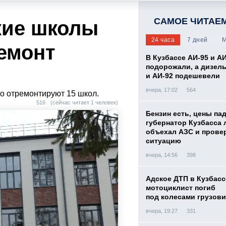
САМОЕ ЧИТАЕ
кие школы
24 часа
7 дней
М
ремонт
В Кузбассе АИ-95 и А
подорожали, а дизел
и АИ-92 подешевели
вчера, 17:02
564
но отремонтируют 15 школ.
516
(сейчас читает 1 человек)
Бензин есть, цены па
губернатор Кузбасса 
объехал АЗС и прове
ситуацию
вчера, 14:56
398
Адское ДТП в Кузбасс
мотоциклист погиб
под колесами грузови
вчера, 19:27
331