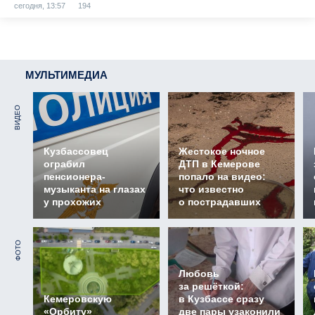
сегодня, 13:57
194
МУЛЬТИМЕДИА
ВИДЕО
Кузбассовец
Жестокое ночное
ограбил
ДТП в Кемерове
пенсионера-
попало на видео:
музыканта на глазах
что известно
у прохожих
о пострадавших
ФОТО
Любовь
за решёткой:
Кемеровскую
в Кузбассе сразу
«Орбиту»
две пары узаконили