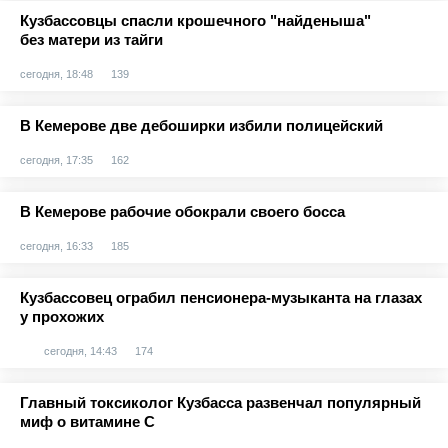
Кузбассовцы спасли крошечного "найденыша"
без матери из тайги
сегодня, 18:48
139
В Кемерове две дебоширки избили полицейский
сегодня, 17:35
162
В Кемерове рабочие обокрали своего босса
сегодня, 16:33
185
Кузбассовец ограбил пенсионера-музыканта на глазах
у прохожих
сегодня, 14:43
174
Главный токсиколог Кузбасса развенчал популярный
миф о витамине С