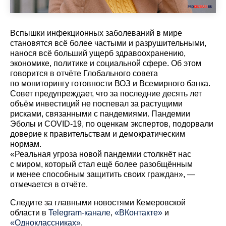
Вспышки инфекционных заболеваний в мире
становятся всё более частыми и разрушительными,
нанося всё больший ущерб здравоохранению,
экономике, политике и социальной сфере. Об этом
говорится в отчёте Глобального совета
по мониторингу готовности ВОЗ и Всемирного банка.
Совет предупреждает, что за последние десять лет
объём инвестиций не поспевал за растущими
рисками, связанными с пандемиями. Пандемии
Эболы и COVID-19, по оценкам экспертов, подорвали
доверие к правительствам и демократическим
нормам.
«Реальная угроза новой пандемии столкнёт нас
с миром, который стал ещё более разобщённым
и менее способным защитить своих граждан», —
отмечается в отчёте.
Cледите за главными новостями Кемеровской
области в
Telegram-канале
,
«ВКонтакте»
и
«Одноклассниках»
.