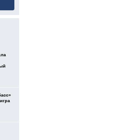
ила
ный
басс»
 игра