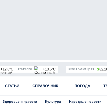
+12.8°C
+13.5°C
$
82,1
КЕМЕРОВО
КУРСЫ ВАЛЮТ ЦБ РФ
чная мобилизация в России
СТАТЬИ
СПРАВОЧНИК
Угольная промышленность Кузба
ПОГОДА
Т
Здоровье и красота
Культура
Народные новости