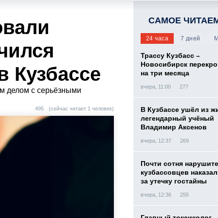
САМОЕ ЧИТАЕ
овали
24 часа
7 дней
М
нчился
Трассу Кузбасс –
Новосибирск перекр
в Кузбассе
на три месяца
вчера, 11:00
277
ым делом с серьёзными
495
(сейчас читает 1 человек)
В Кузбассе ушёл из ж
легендарный учёный
Владимир Аксенов
вчера, 12:37
269
Почти сотня нарушит
кузбассовцев наказа
за утечку гостайны
вчера, 12:36
255
Главный токсиколог