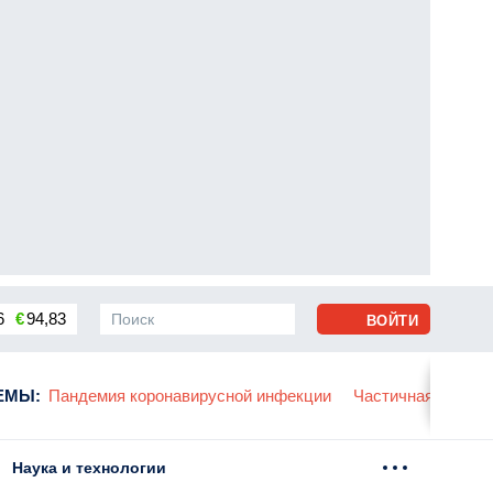
6
€
94,83
ВОЙТИ
сса
ЕМЫ
:
Пандемия коронавирусной инфекции
Частичная мобили
Наука и технологии