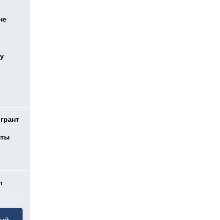
не
у
 грант
нты
л