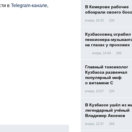
сти в
Telegram-канале
,
В Кемерове рабочие
обокрали своего бос
вчера, 16:33
226
Кузбассовец ограбил
пенсионера-музыкант
на глазах у прохожих
вчера, 14:43
206
Главный токсиколог
Кузбасса развенчал
популярный миф
о витамине С
вчера, 13:57
226
В Кузбассе ушёл из ж
легендарный учёный
Владимир Аксенов
вчера, 12:37
269