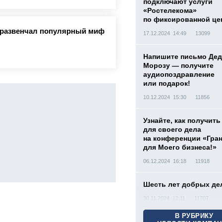
подключают услуги
«Ростелекома»
по фиксированной це
а развенчал популярный миф
17.12.2024 14:49
13099
Напишите письмо Дед
Морозу — получите
аудиопоздравление
или подарок!
10.12.2024 15:30
11856
Узнайте, как получить
для своего дела
на конференции «Гра
для Моего бизнеса!»
06.12.2024 16:18
11918
Шесть лет добрых де
30.11.2024 12:11
11707
В РУБРИКУ