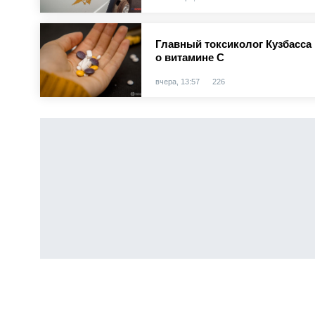
Главный токсиколог Кузбасс
о витамине С
вчера, 13:57
226