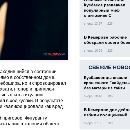
Кузбасса развенчал
популярный миф
о витамине С
вчера, 13:57
226
В Кемерове рабочие
обокрали своего бос
вчера, 16:33
226
СВЕЖИЕ НОВО
 находившийся в состоянии
рямо в собственном доме.
Кузбассовцы спасли
крошечного "найден
дебошира, но и спровоцировал
без матери из тайги
хватил топор и принялся
лись взять ситуацию
вчера, 18:48
186
л в ход кулаки. В результате
чи квалифицировали как вред
В Кемерове две дебо
избили полицейский
 приговор. Фигуранту
аказания в колонии общего
вчера, 17:35
209