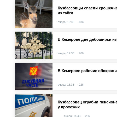
Кузбассовцы спасли крошечно
из тайги
вчера, 18:48
186
В Кемерове две дебоширки и
вчера, 17:35
209
В Кемерове рабочие обокрали
вчера, 16:33
226
Кузбассовец ограбил пенсионе
у прохожих
вчера, 14:43
206