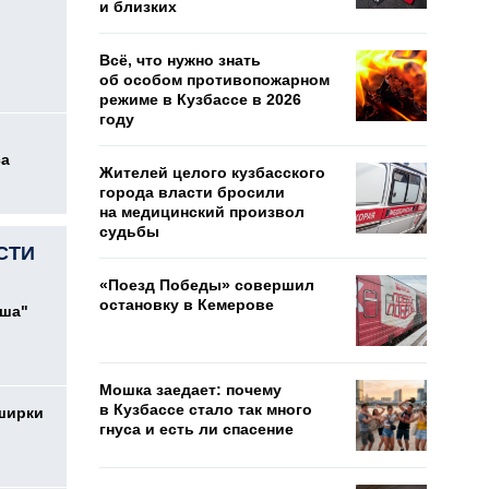
и близких
Всё, что нужно знать
об особом противопожарном
режиме в Кузбассе в 2026
году
са
Жителей целого кузбасского
города власти бросили
на медицинский произвол
судьбы
СТИ
«Поезд Победы» совершил
остановку в Кемерове
ыша"
Мошка заедает: почему
в Кузбассе стало так много
ширки
гнуса и есть ли спасение