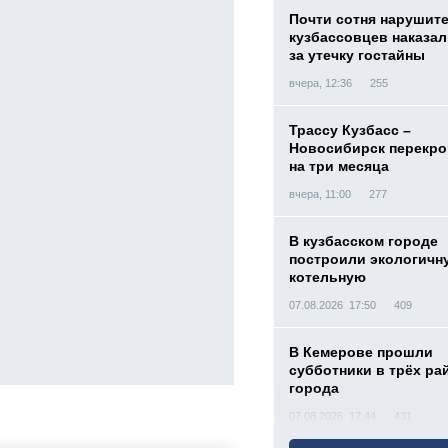
Почти сотня нарушит
кузбассовцев наказа
за утечку гостайны
вчера, 12:36
255
Трассу Кузбасс –
Новосибирск перекр
на три месяца
вчера, 11:00
277
В кузбасском городе
построили экологичн
котельную
07.08.2026 17:50
409
В Кемерове прошли
субботники в трёх ра
города
07.08.2026 17:44
431