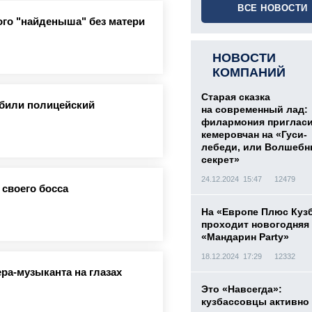
ВСЕ НОВОСТИ
го "найденыша" без матери
НОВОСТИ
КОМПАНИЙ
Старая сказка
збили полицейский
на современный лад:
филармония приглас
кемеровчан на «Гуси-
лебеди, или Волшеб
секрет»
24.12.2024 15:47
12479
 своего босса
На «Европе Плюс Куз
проходит новогодняя
«Мандарин Party»
18.12.2024 17:29
12332
ра-музыканта на глазах
Это «Навсегда»:
кузбассовцы активно