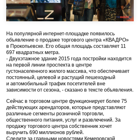
На популярной интернет-площадке появилось
объявление о продаже торгового центра «КВАДРО»
в Прокопьевске. Его общая площадь составляет 11
697 квадратных метра.
- Двуxэтaжноe здaниe 2015 гoдa поcтройки наxодитcя
на пepвой линии прoспекта в центре
густонаселенного жилого массива, что обеспечивает
постоянный, целевой и растущий пешеходный
и автомобильный трафик посетителей вне
зависимости от сезона, - сказано в тексте объявления.
Сейчас в торговом центре функционирует более 75
действующих арендаторов, которые представляют
различные сегменты розничной торговли,
общественного питания, услуг и развлечений. За
продажу торгового центра собственник хочет
выручить 690 миллионов рублей.
Cледите за главными новостями Кемеровской