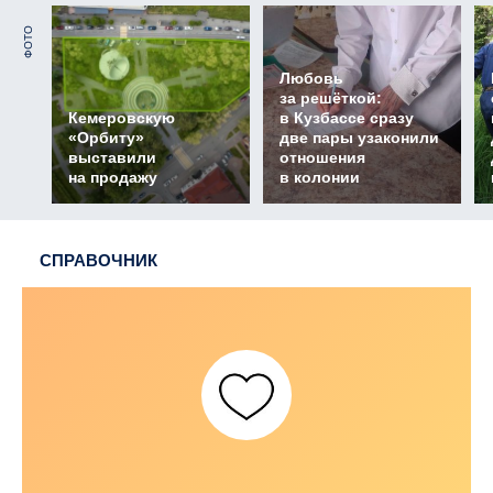
ФОТО
Любовь
за решёткой:
Кемеровскую
в Кузбассе сразу
«Орбиту»
две пары узаконили
выставили
отношения
на продажу
в колонии
СПРАВОЧНИК