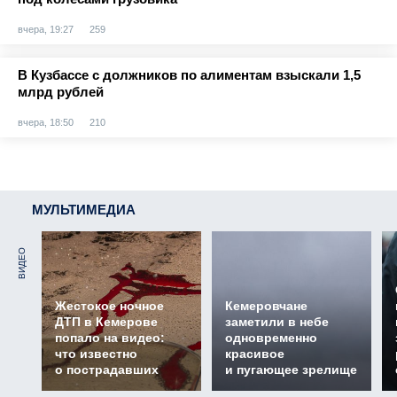
вчера, 19:27
259
В Кузбассе с должников по алиментам взыскали 1,5
млрд рублей
вчера, 18:50
210
МУЛЬТИМЕДИА
ВИДЕО
Жестокое ночное
Кемеровчане
ДТП в Кемерове
заметили в небе
попало на видео:
одновременно
что известно
красивое
о пострадавших
и пугающее зрелище