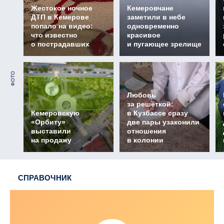
Жестокое ночное
Кемеровчане
ДТП в Кемерове
заметили в небе
попало на видео:
одновременно
что известно
красивое
о пострадавших
и пугающее зрелище
ФОТО
Любовь
за решёткой:
Кемеровскую
в Кузбассе сразу
«Орбиту»
две пары узаконили
выставили
отношения
на продажу
в колонии
СПРАВОЧНИК