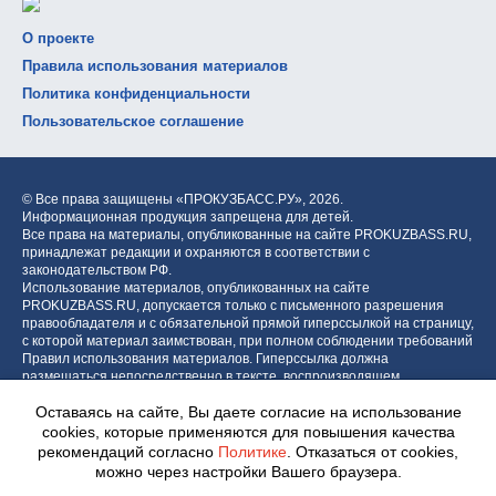
О проекте
Правила использования материалов
Политика конфиденциальности
Пользовательское соглашение
© Все права защищены «ПРОКУЗБАСС.РУ»,
2026.
Информационная продукция запрещена для детей.
Все права на материалы, опубликованные на сайте PROKUZBASS.RU,
принадлежат редакции и охраняются в соответствии с
законодательством РФ.
Использование материалов, опубликованных на сайте
PROKUZBASS.RU, допускается только с письменного разрешения
правообладателя и с обязательной прямой гиперссылкой на страницу,
с которой материал заимствован, при полном соблюдении требований
Правил использования материалов. Гиперссылка должна
размещаться непосредственно в тексте, воспроизводящем
оригинальный материал PROKUZBASS.RU, до или после цитируемого
Оставаясь на сайте, Вы даете согласие на использование
блока.
cookies, которые применяются для повышения качества
рекомендаций согласно
Политике
. Отказаться от cookies,
можно через настройки Вашего браузера.