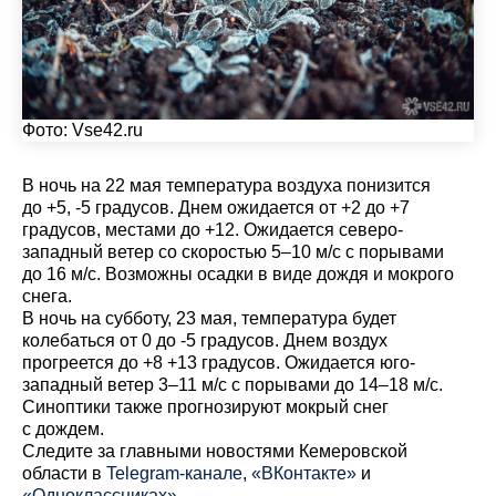
Фото:
Vse42.ru
В ночь на 22 мая температура воздуха понизится
до +5, -5 градусов. Днем ожидается от +2 до +7
градусов, местами до +12. Ожидается северо-
западный ветер со скоростью 5–10 м/с с порывами
до 16 м/с. Возможны осадки в виде дождя и мокрого
снега.
В ночь на субботу, 23 мая, температура будет
колебаться от 0 до -5 градусов. Днем воздух
прогреется до +8 +13 градусов. Ожидается юго-
западный ветер 3–11 м/с с порывами до 14–18 м/с.
Синоптики также прогнозируют мокрый снег
с дождем.
Cледите за главными новостями Кемеровской
области в
Telegram-канале
,
«ВКонтакте»
и
«Одноклассниках»
.