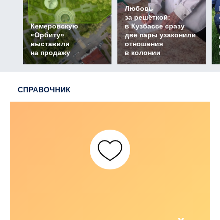
Любовь
за решёткой:
Кемеровскую
в Кузбассе сразу
«Орбиту»
две пары узаконили
выставили
отношения
на продажу
в колонии
СПРАВОЧНИК