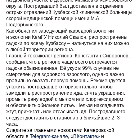
округа. Пострадавший был доставлен в отделение
острых отравлений Кузбасской клинической больницы
скорой медицинской помощи имени М.А.
Подгорбунского.
Как объяснил заведующий кафедрой зоологии
и экологии КемГУ Николай Скалон, распространены
гадюки по всему Кузбассу – наткнуться на них можно
в любой территории региона.
Главный токсиколог региона, Константин Сиворонов,
сообщил, что в регионе чаще всего встречается
гадюка обыкновенная. Её укус в 99% случаев не
смертелен для здорового взрослого, однако важно
правильно оказать первую помощь. Рекомендуется
уложить пострадавшего горизонтально, чтобы
замедлить распространение яда, снять украшения,
промыть рану водой с мылом или хлоргексидином
и обеспечить обильное питьё. Нельзя накладывать
жгут, прижигать или отсасывать яд. Пострадавшего
следует доставить в стационар в ближайшие 2–3
часа.
Cледите за главными новостями Кемеровской
области в
Telegram-канале
,
«ВКонтакте»
и