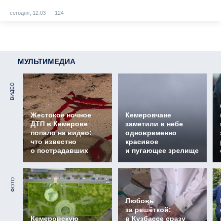
сегодня, 12:03
124
МУЛЬТИМЕДИА
ВИДЕО
Жестокое ночное
Кемеровчане
ДТП в Кемерове
заметили в небе
попало на видео:
одновременно
что известно
красивое
о пострадавших
и пугающее зрелище
ФОТО
Любовь
за решёткой:
Кемеровскую
в Кузбассе сразу