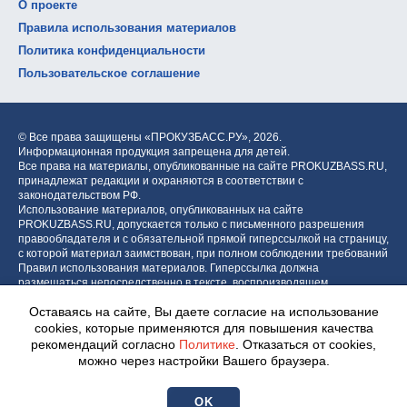
О проекте
Правила использования материалов
Политика конфиденциальности
Пользовательское соглашение
© Все права защищены «ПРОКУЗБАСС.РУ»,
2026.
Информационная продукция запрещена для детей.
Все права на материалы, опубликованные на сайте PROKUZBASS.RU,
принадлежат редакции и охраняются в соответствии с
законодательством РФ.
Использование материалов, опубликованных на сайте
PROKUZBASS.RU, допускается только с письменного разрешения
правообладателя и с обязательной прямой гиперссылкой на страницу,
с которой материал заимствован, при полном соблюдении требований
Правил использования материалов. Гиперссылка должна
размещаться непосредственно в тексте, воспроизводящем
оригинальный материал PROKUZBASS.RU, до или после цитируемого
Оставаясь на сайте, Вы даете согласие на использование
блока.
cookies, которые применяются для повышения качества
рекомендаций согласно
Политике
. Отказаться от cookies,
можно через настройки Вашего браузера.
Разработка портала:
Центр интернет-проектов «МОЁ!»
OK