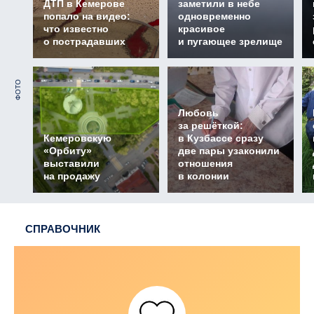
ДТП в Кемерове
заметили в небе
попало на видео:
одновременно
что известно
красивое
о пострадавших
и пугающее зрелище
ФОТО
Любовь
за решёткой:
Кемеровскую
в Кузбассе сразу
«Орбиту»
две пары узаконили
выставили
отношения
на продажу
в колонии
СПРАВОЧНИК