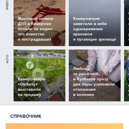
ВИДЕО
Жестокое ночное
Кемеровчане
ДТП в Кемерове
заметили в небе
попало на видео:
одновременно
что известно
красивое
о пострадавших
и пугающее зрелище
ФОТО
Любовь
за решёткой:
Кемеровскую
в Кузбассе сразу
«Орбиту»
две пары узаконили
выставили
отношения
на продажу
в колонии
СПРАВОЧНИК