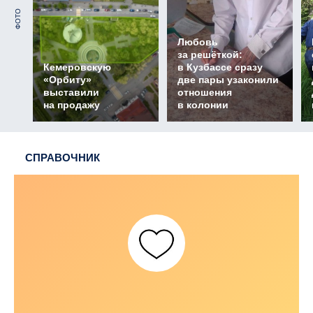
ФОТО
Любовь
за решёткой:
Кемеровскую
в Кузбассе сразу
«Орбиту»
две пары узаконили
выставили
отношения
на продажу
в колонии
СПРАВОЧНИК