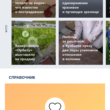
попало на видео:
одновременно
что известно
красивое
о пострадавших
и пугающее зрелище
ФОТО
Любовь
за решёткой:
Кемеровскую
в Кузбассе сразу
«Орбиту»
две пары узаконили
выставили
отношения
на продажу
в колонии
СПРАВОЧНИК