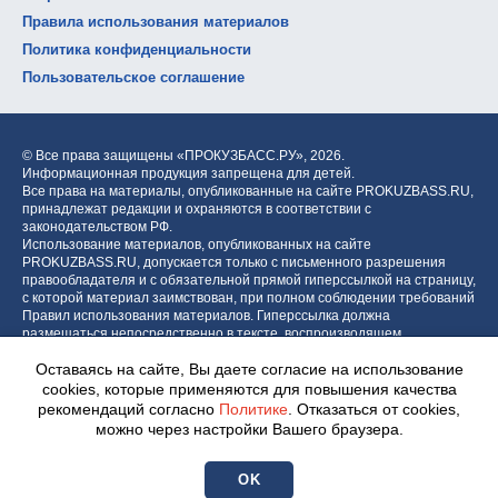
Правила использования материалов
Политика конфиденциальности
Пользовательское соглашение
© Все права защищены «ПРОКУЗБАСС.РУ»,
2026.
Информационная продукция запрещена для детей.
Все права на материалы, опубликованные на сайте PROKUZBASS.RU,
принадлежат редакции и охраняются в соответствии с
законодательством РФ.
Использование материалов, опубликованных на сайте
PROKUZBASS.RU, допускается только с письменного разрешения
правообладателя и с обязательной прямой гиперссылкой на страницу,
с которой материал заимствован, при полном соблюдении требований
Правил использования материалов. Гиперссылка должна
размещаться непосредственно в тексте, воспроизводящем
оригинальный материал PROKUZBASS.RU, до или после цитируемого
Оставаясь на сайте, Вы даете согласие на использование
блока.
cookies, которые применяются для повышения качества
рекомендаций согласно
Политике
. Отказаться от cookies,
можно через настройки Вашего браузера.
Разработка портала:
Центр интернет-проектов «МОЁ!»
OK