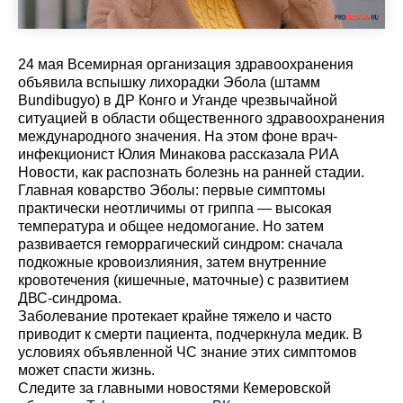
24 мая Всемирная организация здравоохранения
объявила вспышку лихорадки Эбола (штамм
Bundibugyo) в ДР Конго и Уганде чрезвычайной
ситуацией в области общественного здравоохранения
международного значения. На этом фоне врач-
инфекционист Юлия Минакова рассказала РИА
Новости, как распознать болезнь на ранней стадии.
Главная коварство Эболы: первые симптомы
практически неотличимы от гриппа — высокая
температура и общее недомогание. Но затем
развивается геморрагический синдром: сначала
подкожные кровоизлияния, затем внутренние
кровотечения (кишечные, маточные) с развитием
ДВС-синдрома.
Заболевание протекает крайне тяжело и часто
приводит к смерти пациента, подчеркнула медик. В
условиях объявленной ЧС знание этих симптомов
может спасти жизнь.
Cледите за главными новостями Кемеровской