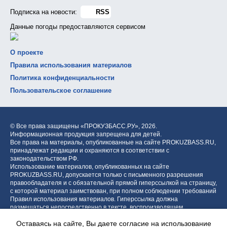
Подписка на новости:
RSS
Данные погоды предоставляются сервисом
О проекте
Правила использования материалов
Политика конфиденциальности
Пользовательское соглашение
© Все права защищены «ПРОКУЗБАСС.РУ»,
2026.
Информационная продукция запрещена для детей.
Все права на материалы, опубликованные на сайте PROKUZBASS.RU,
принадлежат редакции и охраняются в соответствии с
законодательством РФ.
Использование материалов, опубликованных на сайте
PROKUZBASS.RU, допускается только с письменного разрешения
правообладателя и с обязательной прямой гиперссылкой на страницу,
с которой материал заимствован, при полном соблюдении требований
Правил использования материалов. Гиперссылка должна
размещаться непосредственно в тексте, воспроизводящем
оригинальный материал PROKUZBASS.RU, до или после цитируемого
Оставаясь на сайте, Вы даете согласие на использование
блока.