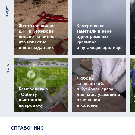
ВИДЕО
Жестокое ночное
Кемеровчане
ДТП в Кемерове
заметили в небе
попало на видео:
одновременно
что известно
красивое
о пострадавших
и пугающее зрелище
ФОТО
Любовь
за решёткой:
Кемеровскую
в Кузбассе сразу
«Орбиту»
две пары узаконили
выставили
отношения
на продажу
в колонии
СПРАВОЧНИК